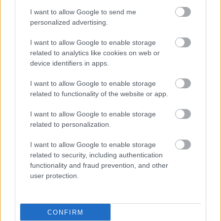
εξελισσόμενο πεδίο και η διάθεση ενός
I want to allow Google to send me
συγγράμματος αναφοράς για τους ιατρούς των
personalized advertising.
διαφόρων ειδικοτήτων που αντιμετωπίζουν το
I want to allow Google to enable storage
νόσημα (πνευμονολόγων, καρδιολόγων,
related to analytics like cookies on web or
παθολόγων)».
device identifiers in apps.
Οι λοιμώξεις από μη-φυματικά μυκοβακτηρίδια
I want to allow Google to enable storage
related to functionality of the website or app.
αποτελούν ένα σοβαρό πρόβλημα δημόσιας
υγείας, με δύσκολη διάγνωση και μακροχρόνια,
I want to allow Google to enable storage
τοξική θεραπεία με χαμηλά ποσοστά επιτυχίας και
related to personalization.
συχνές υποτροπές, ανέφερε ο Χαράλαμπος
I want to allow Google to enable storage
Μόσχος, Μέλος Δ.Σ. ΕΠΕ, Υπεύθυνος Μονάδας
related to security, including authentication
Προληπτικού Ελέγχου και Κοινωνικών δράσεων.
functionality and fraud prevention, and other
user protection.
«Τα μικρόβια αυτά είναι πανταχού παρόντα στο
περιβάλλον, αλλά μόνο ένα μικρό ποσοστό
ανθρώπων νοσούν. Οι λόγοι δεν είναι τελείως
CONFIRM
ξεκάθαροι αλλά οι γυναίκες άνω των 65 ετών και