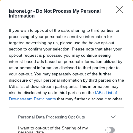
iatronet.gr -
Do Not Process My Personal
Information
If you wish to opt-out of the sale, sharing to third parties, or
processing of your personal or sensitive information for
- έναντι του κοκκύτη συστήνεται ανά 10 έτη.
targeted advertising by us, please use the below opt-out
section to confirm your selection. Please note that after your
«Παράλληλα, αναμένεται η ενσωμάτωση
opt-out request is processed you may continue seeing
συστάσεων για τον εμβολιασμό έναντι του Ιού
interest-based ads based on personal information utilized by
Αναπνευστικού Συγκυτίου (RSV)», συμπλήρωσε η
us or personal information disclosed to third parties prior to
your opt-out. You may separately opt-out of the further
κ. Κατσαούνου.
disclosure of your personal information by third parties on the
IAB’s list of downstream participants. This information may
Για την πνευμονική εμβολή, την τρίτη συχνότερη
also be disclosed by us to third parties on the
IAB’s List of
καρδιοπνευμονική νόσο μετά το οξύ έμφραγμα
Downstream Participants
that may further disclose it to other
third parties.
μυοκαρδίου (ΟΕΜ) και τα αγγειακά εγκεφαλικά
επεισόδια (ΑΕΕ) μίλησε η Νικολέττα Ροβίνα, Ειδική
Please note that this website/app uses one or more Google
Personal Data Processing Opt Outs
services and may gather and store information including but
Γραμματέας ΕΠΕ και Υπεύθυνη Εκπαίδευσης,
not limited to your visit or usage behaviour. You may click to
I want to opt-out of the Sharing of my
τονίζοντας ότι: «Είναι μια δυνητικά σοβαρή νόσος,
personal data.