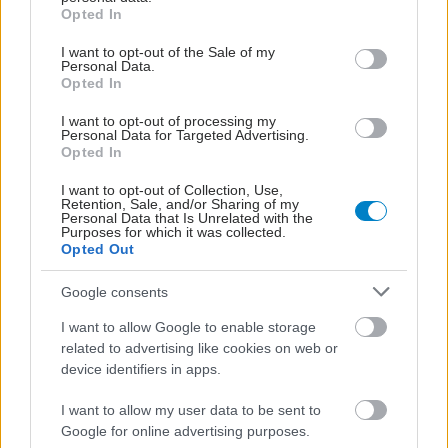
grant or deny consent to Google and its third-party tags to
Opted In
η οποία μπορεί να αποβεί μοιραία. Η σωστή και
use your data for below specified purposes in below Google
consent section.
έγκαιρη διάγνωση είναι πολύ σημαντική, μια και
I want to opt-out of the Sale of my
Personal Data.
στη σοβαρή νόσο οι ασθενείς μπορεί να
Opted In
καταλήξουν λίγες ώρες μετά την εισαγωγή τους,
I want to opt-out of processing my
ενώ σε ένα από τα πέντε περιστατικά η διάγνωση
Personal Data for Targeted Advertising.
Opted In
τίθεται μετά θάνατον. Ωστόσο, είναι μια
αντιμετωπίσιμη νόσος εάν διαγνωστεί εγκαίρως».
I want to opt-out of Collection, Use,
Retention, Sale, and/or Sharing of my
Personal Data that Is Unrelated with the
Με την έκδοση των Συστάσεων της Ελληνικής
Purposes for which it was collected.
Opted Out
Πνευμονολογικής Εταιρείας για την αντιμετώπιση
της πνευμονικής εμβολής –μια μεγάλη
Google consents
προσπάθεια που εκπόνησαν ειδικοί από όλη την
I want to allow Google to enable storage
Ελλάδα– αναφορικά με τη διάγνωση και την
related to advertising like cookies on web or
device identifiers in apps.
αντιμετώπιση της νόσου, ανέφερε η κα Ρoβίνα
«στόχος μας είναι η ενημέρωση και
I want to allow my user data to be sent to
επικαιροποίηση της γνώσης γύρω από ένα
Google for online advertising purposes.