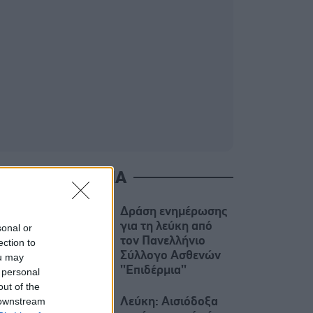
ΙΑΒΑΣΤΕ ΑΚΟΜΑ
Δράση ενημέρωσης
για τη λεύκη από
sonal or
τον Πανελλήνιο
ection to
Σύλλογο Ασθενών
ou may
''Eπιδέρμια''
 personal
out of the
 downstream
Λεύκη: Αισιόδοξα