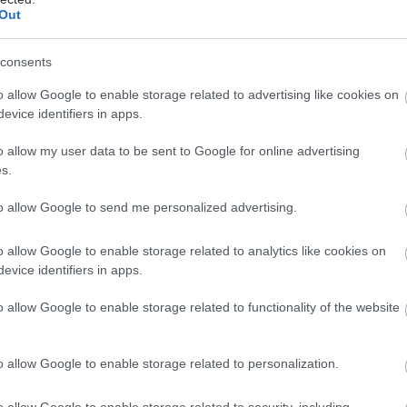
υγείας σήμερα
Out
ακχαρώδης διαβήτης και καλοκαίρι
consents
ιπολικής διαταραχής
o allow Google to enable storage related to advertising like cookies on
evice identifiers in apps.
άδης στη Ρόδο: ''Σε ενάμιση χρόνο, το νοσοκομείο θα
ούργιο''- 'Αμεσα μέτρα για την αντιμετώπιση των
o allow my user data to be sent to Google for online advertising
λλείψεων προσωπικού
s.
to allow Google to send me personalized advertising.
o allow Google to enable storage related to analytics like cookies on
evice identifiers in apps.
o allow Google to enable storage related to functionality of the website
o allow Google to enable storage related to personalization.
o allow Google to enable storage related to security, including
hares