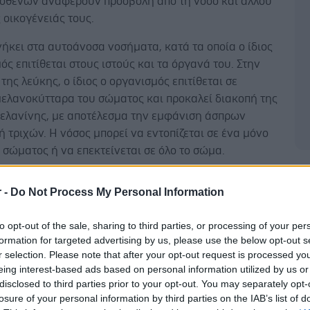
σθενών αναφέρουν προσβολή από τη νόσο και άλλου
 οικογένειάς τους.
ήκει στα αυτοάνοσα νοσήματα, κατά τα οποία ο ίδιος
ός επιτίθεται στους ιστούς και τα όργανά του. Στην
της λεύκης, ο ίδιος ο οργανισμός επιτίθεται σε
μελανοκύτταρα του σώματος και προκαλεί διακοπή της
μελανίνης, με αποτέλεσμα την εμφάνιση άσπρων
 τριχών. Η νόσος μπορεί να εντοπίζεται σε ένα μόνο
 σώματος ή να επεκτείνεται σε όλο το σώμα.
Δ
ναι μία χρόνια νόσος. Δεν απειλεί τη σωματική υγεία
r -
Do Not Process My Personal Information
ών αλλά όταν εμφανίζεται σε μεγάλο βαθμό και σε
φανή σημεία, μπορεί να προκαλέσει σημαντικά
to opt-out of the sale, sharing to third parties, or processing of your per
α αυτοπεποίθησης στα άτομα που νοσούν με
formation for targeted advertising by us, please use the below opt-out s
α να αναπτύξουν ψυχολογικά προβλήματα.
r selection. Please note that after your opt-out request is processed y
eing interest-based ads based on personal information utilized by us or
disclosed to third parties prior to your opt-out. You may separately opt-
losure of your personal information by third parties on the IAB’s list of