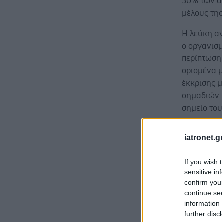
30% των α
μέλους της
Η λεύκη αν
ο οργανισμ
περίπτωση 
ορισμένα 
έκκρισης 
σημαδιών ή
σημείο του
Η λεύκη εί
iatronet.g
των ασθεν
αρκετά εμ
If you wish 
προβλήματ
sensitive in
αποτέλεσμ
confirm you
continue se
information 
further disc