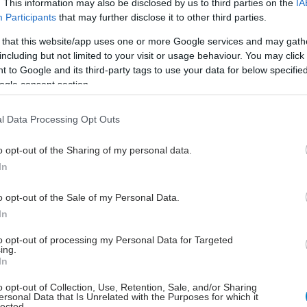
. This information may also be disclosed by us to third parties on the
IA
κή αγωγή
που να οδηγεί σε ίαση της νόσου σε όλους
Participants
that may further disclose it to other third parties.
είς δεν υπάρχει. Τα αποτελέσματα των μέχρι σήμερα
 that this website/app uses one or more Google services and may gath
 θεραπειών ποικίλλουν και δεν είναι δυνατόν να
including but not limited to your visit or usage behaviour. You may click 
 τον πλήρη επαναχρωματισμό της περιοχής. Μετά τη
 to Google and its third-party tags to use your data for below specifi
ς θεραπείας, η νόσος μπορεί να επανεμφανιστεί στα
ogle consent section.
άλλα σημεία του σώματος.
l Data Processing Opt Outs
σφατα, για την αντιμετώπιση της λεύκης μπορούσαμε
οποιήσουμε μόνο τη φωτοθεραπεία και ορισμένες
o opt-out of the Sharing of my personal data.
 περιείχαν, είτε κορτιζόνη, είτε τους τοπικούς
In
 της καλσινευρίνης. Πριν μερικούς μήνες, όμως,
o opt-out of the Sale of my Personal Data.
τόσο στις ΗΠΑ όσο και στην Ευρώπη μία νέα κρέμα
In
τιμετώπιση της νόσου. Η κρέμα αυτή έδειξε
ική αποτελεσματικότητα στις μέχρι τώρα μελέτες και
to opt-out of processing my Personal Data for Targeted
αμένεται να έρθει και στην Ελλάδα.
ing.
In
έστε το iatronet.gr στο Discover
o opt-out of Collection, Use, Retention, Sale, and/or Sharing
ersonal Data that Is Unrelated with the Purposes for which it
lected.