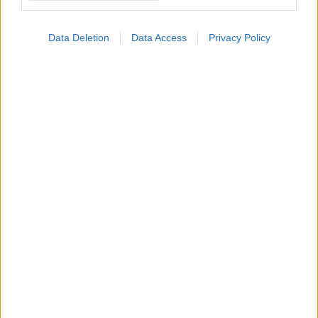
Data Deletion
Data Access
Privacy Policy
Κήπος στο σπίτι και πάρκα στη γειτονιά μειώνουν τον
κίνδυνο διαβήτη τύπου 2 [μελέτη]