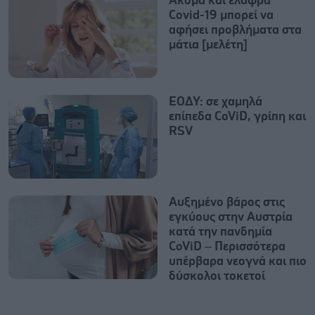
Ακόμα και ελαφρά
Covid-19 μπορεί να
αφήσει προβλήματα στα
μάτια [μελέτη]
ΕΟΔΥ: σε χαμηλά
επίπεδα CoViD, γρίπη και
RSV
Αυξημένο βάρος στις
εγκύους στην Αυστρία
κατά την πανδημία
CoViD – Περισσότερα
υπέρβαρα νεογνά και πιο
δύσκολoι τοκετοί