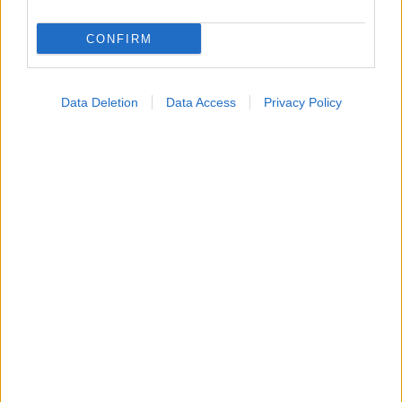
CONFIRM
Data Deletion
Data Access
Privacy Policy
Ο καλός ύπνος μπορεί να συμβάλλει στην καλή
σχολική επίδοση των εφήβων