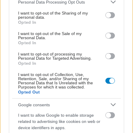
Please note that this website/app uses one or more Google
Personal Data Processing Opt Outs
services and may gather and store information including but
not limited to your visit or usage behaviour. You may click to
I want to opt-out of the Sharing of my
personal data.
grant or deny consent to Google and its third-party tags to
Opted In
use your data for below specified purposes in below Google
consent section.
I want to opt-out of the Sale of my
Personal Data.
Opted In
I want to opt-out of processing my
Personal Data for Targeted Advertising.
ΜΠΕΙΤΕ ΣΤΗ ΣΥΖΗΤΗΣΗ
Opted In
Loading...
I want to opt-out of Collection, Use,
Retention, Sale, and/or Sharing of my
Personal Data that Is Unrelated with the
Purposes for which it was collected.
Opted Out
Προσθήκη Σχολίου
Google consents
I want to allow Google to enable storage
ΣΗΜΕΡΑ ΣΤΟ IATRONET.GR
related to advertising like cookies on web or
device identifiers in apps.