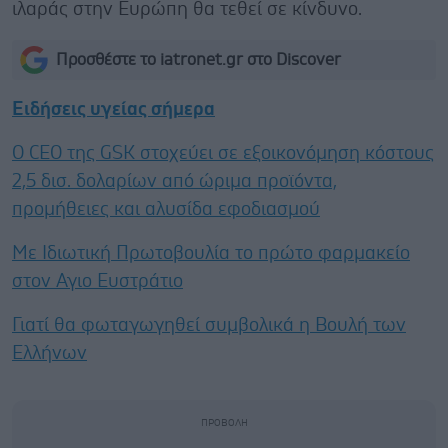
ιλαράς στην Ευρώπη θα τεθεί σε κίνδυνο.
Προσθέστε το iatronet.gr στο Discover
Ειδήσεις υγείας σήμερα
Ο CEO της GSK στοχεύει σε εξοικονόμηση κόστους
2,5 δισ. δολαρίων από ώριμα προϊόντα,
προμήθειες και αλυσίδα εφοδιασμού
Με Ιδιωτική Πρωτοβουλία το πρώτο φαρμακείο
στον Αγιο Ευστράτιο
Γιατί θα φωταγωγηθεί συμβολικά η Βουλή των
Ελλήνων