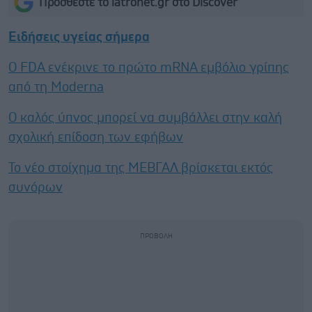
Προσθέστε το iatronet.gr στο Discover
Ειδήσεις υγείας σήμερα
Ο FDA ενέκρινε το πρώτο mRNA εμβόλιο γρίπης
από τη Moderna
Ο καλός ύπνος μπορεί να συμβάλλει στην καλή
σχολική επίδοση των εφήβων
Το νέο στοίχημα της ΜΕΒΓΑΛ βρίσκεται εκτός
συνόρων