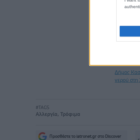
Προσθ
authenti
Ειδήσεις 
Διευθέτησ
από αίτημα
Διαταραχή 
κάνναβης 
Δήμος Κασ
νερού στη
#TAGS
Αλλεργία
,
Τρόφιμα
Προσθέστε το iatronet.gr στο Discover
s