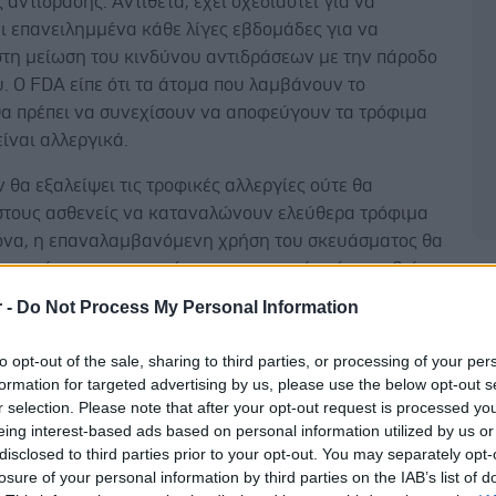
 αντίδρασης. Αντίθετα, έχει σχεδιαστεί για να
ι επανειλημμένα κάθε λίγες εβδομάδες για να
στη μείωση του κινδύνου αντιδράσεων με την πάροδο
. Ο FDA είπε ότι τα άτομα που λαμβάνουν το
α πρέπει να συνεχίσουν να αποφεύγουν τα τρόφιμα
είναι αλλεργικά.
ν θα εξαλείψει τις τροφικές αλλεργίες ούτε θα
 στους ασθενείς να καταναλώνουν ελεύθερα τρόφιμα
όνα, η επαναλαμβανόμενη χρήση του σκευάσματος θα
στη μείωση των επιπτώσεων στην υγεία εάν συμβεί
Δ
θεση σε τρόφιμα που μπορεί να προκαλέσουν
r -
Do Not Process My Personal Information
 δήλωσε η Kelly Stone από το Κέντρο Αξιολόγησης και
αρμάκων του FDA.
to opt-out of the sale, sharing to third parties, or processing of your per
formation for targeted advertising by us, please use the below opt-out s
ό τις πιο συχνές ανεπιθύμητες ενέργειες του
r selection. Please note that after your opt-out request is processed y
ίναι ο πυρετός και η αντίδραση στο σημείο της
eing interest-based ads based on personal information utilized by us or
DA προειδοποιεί επίσης ότι το ίδιο το φάρμακο
disclosed to third parties prior to your opt-out. You may separately opt-
losure of your personal information by third parties on the IAB’s list of
 προκαλέσει αναφυλαξία.
Η Genentech συμβουλεύει