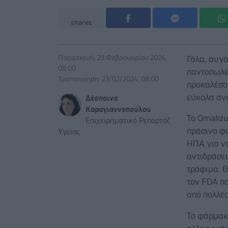
shares
Παρασκευή, 23 Φεβρουαρίου 2024,
Γάλα, αυγά
08:00
παντοπωλε
Τροποποίηση: 23/02/2024, 08:00
προκαλέσου
εύκολα αν
Δέσποινα
Καραγιαννοπούλου
Το Omaliz
Επιχειρηματικό Ρεπορτάζ
πράσινο φ
Υγείας
ΗΠΑ για ν
αντιδράσε
τρόφιμα. Θ
τον FDA π
από πολλές
Το φάρμακο