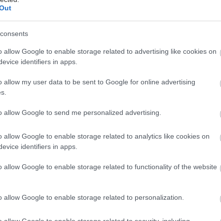
Out
ιμή με 168 ασθενείς που ήταν αλλεργικοί στα φιστίκια
λάχιστον δύο άλλες τροφές, το 68% των ατόμων που
consents
lair για 4 έως 5 μήνες μπόρεσαν να καταναλώσουν
,5 φιστίκια χωρίς συμπτώματα όπως κνίδωση στο
o allow Google to enable storage related to advertising like cookies on
μονο βήχα ή έμετο, σύμφωνα με τον FDA.
evice identifiers in apps.
ιαπίστωσε επίσης ότι το Omalizumab ήταν
o allow my user data to be sent to Google for online advertising
s.
ατικό μετά από 4 έως 5 μήνες στο 67% των ατόμων
αλλεργικά στα αυγά, στο 66% των ατόμων που ήταν
to allow Google to send me personalized advertising.
 στο γάλα και στο 42% των ατόμων που ήταν
στα κάσιους. Αυτά τα αποτελέσματα βασίστηκαν σε
o allow Google to enable storage related to analytics like cookies on
ότητες κάθε τροφής - ένα τέταρτο αυγού, δύο
evice identifiers in apps.
της σούπας γάλα 1% και 3,5 κάσιους, σύμφωνα με την
o allow Google to enable storage related to functionality of the website
.
o allow Google to enable storage related to personalization.
o allow Google to enable storage related to security, including