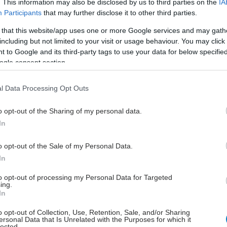
. This information may also be disclosed by us to third parties on the
IA
χος υγειονομικής περίθαλψης να παρακολουθεί ένα
Participants
that may further disclose it to other third parties.
αρχίζει να χρησιμοποιεί το Omalizumab.
 that this website/app uses one or more Google services and may gath
including but not limited to your visit or usage behaviour. You may click 
 to Google and its third-party tags to use your data for below specifi
ogle consent section.
του φαρμάκου κυμαίνεται από 2.900 δολ. το μήνα για
και 5.000 δολ. το μήνα για τους ενήλικες.
l Data Processing Opt Outs
mab έχει ήδη εγκριθεί από τον FDA για τη
o opt-out of the Sharing of my personal data.
αυθόρμητης κνίδωσης και χρόνιας ρινοκολπίτιδας με
In
ολύποδες σε ορισμένους ασθενείς.
o opt-out of the Sale of my Personal Data.
 χορηγείται με ένεση κάθε δύο ή τέσσερις
In
. Με την πάροδο του χρόνου, το Omalizumab έχει
to opt-out of processing my Personal Data for Targeted
 ότι βοηθά ορισμένους ανθρώπους να ανέχονται τα
ing.
α οποία είναι αλλεργικοί, σύμφωνα με μια μελέτη που
In
είται από το Εθνικό Ινστιτούτο Αλλεργιών και
o opt-out of Collection, Use, Retention, Sale, and/or Sharing
 Νοσημάτων.
ersonal Data that Is Unrelated with the Purposes for which it
lected.