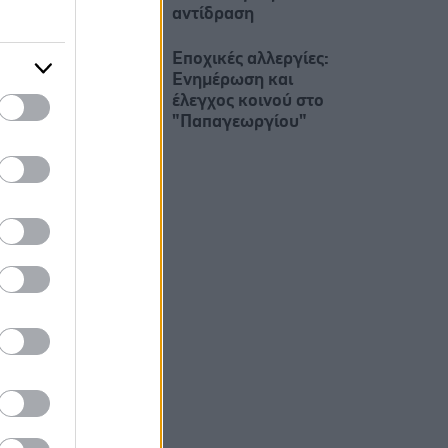
αντίδραση
Εποχικές αλλεργίες:
Ενημέρωση και
έλεγχος κοινού στο
"Παπαγεωργίου"