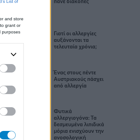
B’s List of
πάνε διακοπές
er and store
to grant or
ed purposes
Γιατί οι αλλεργίες
αυξάνονται τα
τελευταία χρόνια;
Ένας στους πέντε
Αυστριακούς πάσχει
από αλλεργία
Φυτικά
αλλεργιογόνα: Τα
δεσμευμένα λιπιδικά
μόρια ενισχύουν την
ανοσολογική