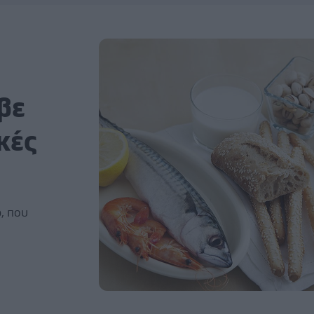
βε
κές
b, που