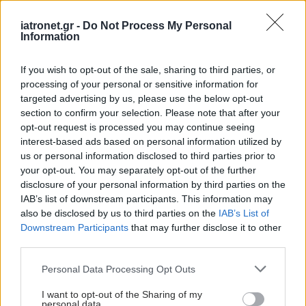
Πονοκέφαλος μαζί με
iatronet.gr -
Do Not Process My Personal
κόπωση: Ποιες είναι οι
Information
αιτίες
If you wish to opt-out of the sale, sharing to third parties, or
processing of your personal or sensitive information for
targeted advertising by us, please use the below opt-out
section to confirm your selection. Please note that after your
Γιατί πονάει το κεφάλι
opt-out request is processed you may continue seeing
μου όταν σηκώνομαι
interest-based ads based on personal information utilized by
us or personal information disclosed to third parties prior to
your opt-out. You may separately opt-out of the further
disclosure of your personal information by third parties on the
IAB’s list of downstream participants. This information may
also be disclosed by us to third parties on the
IAB’s List of
Downstream Participants
that may further disclose it to other
third parties.
ΔΕΙΤΕ ΕΠΙΣΗΣ
Please note that this website/app uses one or more Google
Personal Data Processing Opt Outs
services and may gather and store information including but
not limited to your visit or usage behaviour. You may click to
I want to opt-out of the Sharing of my
personal data.