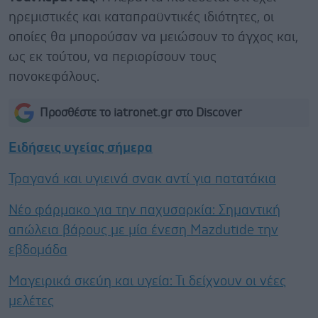
ηρεμιστικές και καταπραϋντικές ιδιότητες, οι
οποίες θα μπορούσαν να μειώσουν το άγχος και,
ως εκ τούτου, να περιορίσουν τους
πονοκεφάλους.
Προσθέστε το iatronet.gr στο Discover
Ειδήσεις υγείας σήμερα
Τραγανά και υγιεινά σνακ αντί για πατατάκια
Νέο φάρμακο για την παχυσαρκία: Σημαντική
απώλεια βάρους με μία ένεση Mazdutide την
εβδομάδα
Μαγειρικά σκεύη και υγεία: Τι δείχνουν οι νέες
μελέτες