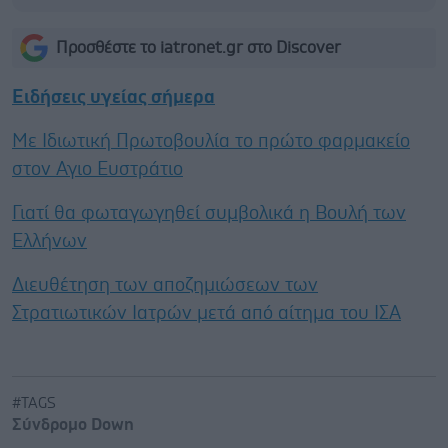
Προσθέστε το iatronet.gr στο Discover
Ειδήσεις υγείας σήμερα
Με Ιδιωτική Πρωτοβουλία το πρώτο φαρμακείο
στον Αγιο Ευστράτιο
Γιατί θα φωταγωγηθεί συμβολικά η Βουλή των
Ελλήνων
Διευθέτηση των αποζημιώσεων των
Στρατιωτικών Ιατρών μετά από αίτημα του ΙΣΑ
#TAGS
Σύνδρομο Down