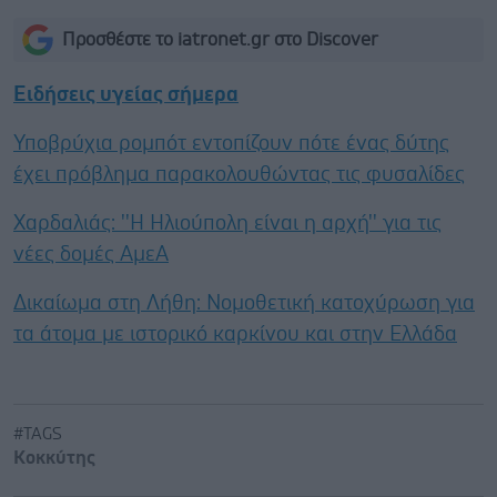
Προσθέστε το iatronet.gr στο Discover
Ειδήσεις υγείας σήμερα
Υποβρύχια ρομπότ εντοπίζουν πότε ένας δύτης
έχει πρόβλημα παρακολουθώντας τις φυσαλίδες
Χαρδαλιάς: ''Η Ηλιούπολη είναι η αρχή'' για τις
νέες δομές ΑμεΑ
Δικαίωμα στη Λήθη: Νομοθετική κατοχύρωση για
τα άτομα με ιστορικό καρκίνου και στην Ελλάδα
#TAGS
Κοκκύτης