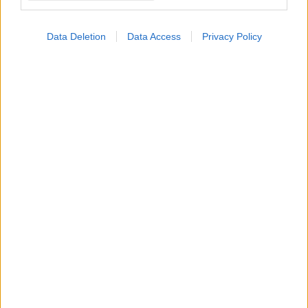
Loading...
Data Deletion
Data Access
Privacy Policy
Προσθήκη Σχολίου
ΣΗΜΕΡΑ ΣΤΟ IATRONET.GR