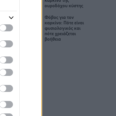
καρκίνο της
ουροδόχου κύστης
Φόβος για τον
καρκίνο: Πότε είναι
φυσιολογικός και
πότε χρειάζεται
βοήθεια