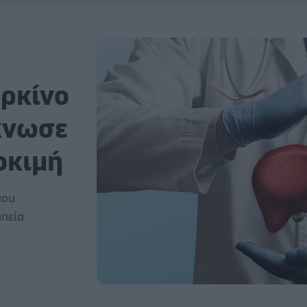
αρκίνο
κνωσε
οκιμή
που
απεία