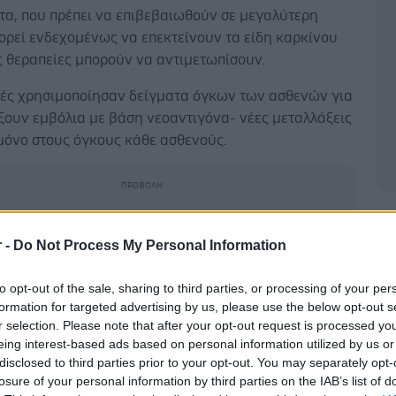
τα, που πρέπει να επιβεβαιωθούν σε μεγαλύτερη
ορεί ενδεχομένως να επεκτείνουν τα είδη καρκίνου
ς θεραπείες μπορούν να αντιμετωπίσουν.
τές χρησιμοποίησαν δείγματα όγκων των ασθενών για
ξουν εμβόλια με βάση νεοαντιγόνα- νέες μεταλλάξεις
μόνο στους όγκους κάθε ασθενούς.
Δ
ν να εκπαιδευτεί το ανοσοποιητικό σύστημα να
r -
Do Not Process My Personal Information
αι να εξολοθρεύσει μόνο αυτές τις μοναδικές
 αφήνοντας ανέπαφο τον υγιή ιστό.
to opt-out of the sale, sharing to third parties, or processing of your per
formation for targeted advertising by us, please use the below opt-out s
 Yarchoan του Johns Hopkins Kimmel Cancer Center,
r selection. Please note that after your opt-out request is processed y
 το εμβόλιο εκπαιδεύει το ανοσοποιητικό να
eing interest-based ads based on personal information utilized by us or
disclosed to third parties prior to your opt-out. You may separately opt-
ι τα αντιγόνα που αγνοούνται.
losure of your personal information by third parties on the IAB’s list of