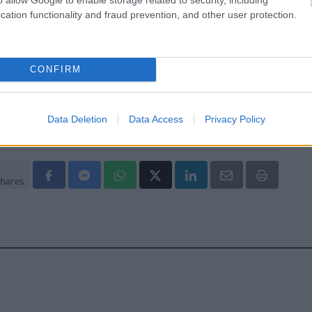
ο τις οθόνες [μελέτη]
cation functionality and fraud prevention, and other user protection.
ρινά βήματα για υγιή, ενυδατωμένη και
ένη επιδερμίδα
CONFIRM
Data Deletion
Data Access
Privacy Policy
hares