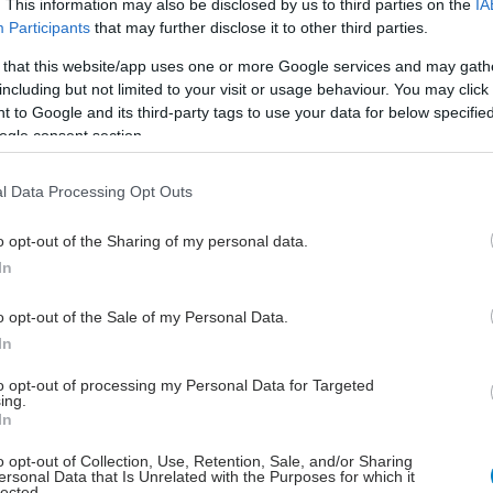
. This information may also be disclosed by us to third parties on the
IA
περιέλαβε 36 ασθενείς με ηπατοκυτταρικό καρκίνωμα.
Participants
that may further disclose it to other third parties.
γήθηκαν εξατομικευμένα εμβόλια, επιπλέον του
umab.
 that this website/app uses one or more Google services and may gath
including but not limited to your visit or usage behaviour. You may click 
 to Google and its third-party tags to use your data for below specifi
 τρίτο των ασθενών (30,1%) που αντιμετωπίστηκαν με
ogle consent section.
στική θεραπεία εμφάνισαν συρρίκνωση των όγκων,
αυτούς να έχουν ολοκληρωτική απόκριση –που
l Data Processing Opt Outs
τι δεν εντοπίζονταν σημάδια υπολειμμάτων όγκου
1, 5 μήνες, κατά μέσον όρο.
o opt-out of the Sharing of my personal data.
In
ιτικά με την τυπική απόκριση του 12% έως 18%
ε καρκίνο ήπατος που έλαβαν μόνο ανοσοθεραπεία.
o opt-out of the Sale of my Personal Data.
ιξε ότι το εμβόλιο πρόσθεσε κλινική
In
ατικότητα, δήλωσε ο Yarchoan.
to opt-out of processing my Personal Data for Targeted
ing.
In
o opt-out of Collection, Use, Retention, Sale, and/or Sharing
ersonal Data that Is Unrelated with the Purposes for which it
lected.