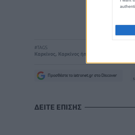
περισσότερ
authenti
Τα καθημε
ισορροπημ
#TAGS
Καρκίνος
,
Καρκίνος ήπατος - συκωτιού
Προσθέστε το iatronet.gr στο Discover
s
ΔΕΙΤΕ ΕΠΙΣΗΣ