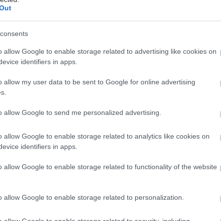
αν σοβαρές ανεπιθύμητες ενέργειες.
Out
ς Geneos είναι εμβόλιο DNA στο οποίο ο γενετικός
εταλλαγμένων πρωτεϊνών εγχέεται στα κύτταρα
consents
ιώντας μικρό ηλεκτρικό παλμό. Κάθε εμβόλιο μπορεί
o allow Google to enable storage related to advertising like cookies on
ει έως 40 μεταλλαγμένα γονίδια.
evice identifiers in apps.
αι μεγαλύτερες δοκιμές.
o allow my user data to be sent to Google for online advertising
s.
icine
to allow Google to send me personalized advertising.
έστε το iatronet.gr στο Discover
o allow Google to enable storage related to analytics like cookies on
evice identifiers in apps.
υγείας σήμερα
o allow Google to enable storage related to functionality of the website
ντομο το παιδί μου: είναι απλή ενόχληση ή αλλεργική
;
o allow Google to enable storage related to personalization.
νείς είναι αγχωμένοι τα παιδιά χρησιμοποιούν
o allow Google to enable storage related to security, including