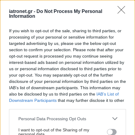
ΔΙΑΒΑΣΤΕ ΑΚΟΜΑ
iatronet.gr -
Do Not Process My Personal
Information
Ξηρή επιδερμίδα: Η
σωστή ρουτίνα για
ενυδάτωση, άνεση και
If you wish to opt-out of the sale, sharing to third parties, or
ισορροπία
processing of your personal or sensitive information for
targeted advertising by us, please use the below opt-out
section to confirm your selection. Please note that after your
opt-out request is processed you may continue seeing
Είναι ξηροδερμία ή
interest-based ads based on personal information utilized by
έκζεμα;
us or personal information disclosed to third parties prior to
your opt-out. You may separately opt-out of the further
disclosure of your personal information by third parties on the
IAB’s list of downstream participants. This information may
also be disclosed by us to third parties on the
IAB’s List of
Downstream Participants
that may further disclose it to other
Συμβουλές για να
third parties.
αντιμετωπίσετε την
ξηροδερμία
Please note that this website/app uses one or more Google
Personal Data Processing Opt Outs
services and may gather and store information including but
not limited to your visit or usage behaviour. You may click to
I want to opt-out of the Sharing of my
personal data.