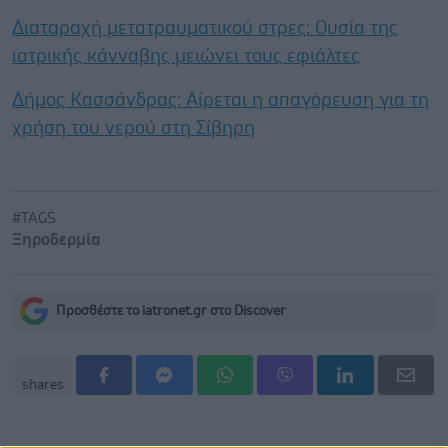
Διαταραχή μετατραυματικού στρες: Ουσία της
ιατρικής κάνναβης μειώνει τους εφιάλτες
Δήμος Κασσάνδρας: Αίρεται η απαγόρευση για τη
χρήση του νερού στη Σίβηρη
#TAGS
Ξηροδερμία
Προσθέστε το iatronet.gr στο Discover
shares