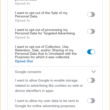
grant or deny consent to Google and its third-party tags to
Opted In
use your data for below specified purposes in below Google
5 συμβουλές
consent section.
I want to opt-out of the Sale of my
ενυδάτωσης για
Personal Data.
ελαφρώς ξηρό δέρμα
Opted In
I want to opt-out of processing my
Personal Data for Targeted Advertising.
Opted In
Καθημερινή φροντίδα
I want to opt-out of Collection, Use,
και προστασία για το
Retention, Sale, and/or Sharing of my
Personal Data that Is Unrelated with the
ευαίσθητο δέρμα
Purposes for which it was collected.
Opted Out
Google consents
Ξηροδερμία στα χέρια:
I want to allow Google to enable storage
Μπορεί να σχετίζεται με
related to advertising like cookies on web or
έκζεμα;
device identifiers in apps.
I want to allow my user data to be sent to
Google for online advertising purposes.