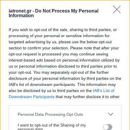
βασανιστική
παλινδρόμηση - Υπάρχει
iatronet.gr -
Do Not Process My Personal
οριστική λύση
Information
If you wish to opt-out of the sale, sharing to third parties, or
processing of your personal or sensitive information for
targeted advertising by us, please use the below opt-out
section to confirm your selection. Please note that after your
ΔΕΙΤΕ ΕΠΙΣΗΣ
opt-out request is processed you may continue seeing
interest-based ads based on personal information utilized by
us or personal information disclosed to third parties prior to
your opt-out. You may separately opt-out of the further
disclosure of your personal information by third parties on the
IAB’s list of downstream participants. This information may
also be disclosed by us to third parties on the
IAB’s List of
Downstream Participants
that may further disclose it to other
third parties.
Please note that this website/app uses one or more Google
Personal Data Processing Opt Outs
services and may gather and store information including but
not limited to your visit or usage behaviour. You may click to
I want to opt-out of the Sharing of my
personal data.