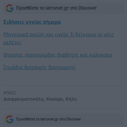
Προσθέστε το iatronet.gr στο Discover
Ειδήσεις υγείας σήμερα
Μαγειρικά σκεύη και υγεία: Τι δείχνουν οι νέες
μελέτες
Φρούτα, σακχαρώδης διαβήτης και καλοκαίρι
Σημάδια διπολικής διαταραχής
#TAGS
Διαφραγματοκήλη
,
Καούρα
,
Κήλη
Προσθέστε το iatronet.gr στο Discover