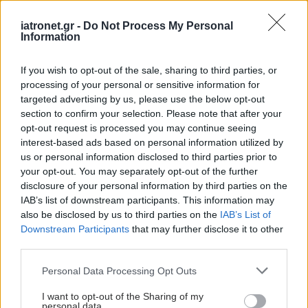
iatronet.gr -
Do Not Process My Personal
Ειδήσεις υγείας σήμερα
Information
Ο CEO της GSK στοχεύει σε εξοικονόμηση κόστους
If you wish to opt-out of the sale, sharing to third parties, or
2,5 δισ. δολαρίων από ώριμα προϊόντα,
processing of your personal or sensitive information for
προμήθειες και αλυσίδα εφοδιασμού
targeted advertising by us, please use the below opt-out
section to confirm your selection. Please note that after your
opt-out request is processed you may continue seeing
Με Ιδιωτική Πρωτοβουλία το πρώτο φαρμακείο
interest-based ads based on personal information utilized by
στον Αγιο Ευστράτιο
us or personal information disclosed to third parties prior to
your opt-out. You may separately opt-out of the further
Γιατί θα φωταγωγηθεί συμβολικά η Βουλή των
disclosure of your personal information by third parties on the
Ελλήνων
IAB’s list of downstream participants. This information may
also be disclosed by us to third parties on the
IAB’s List of
Downstream Participants
that may further disclose it to other
third parties.
#TAGS
Please note that this website/app uses one or more Google
Personal Data Processing Opt Outs
Καρκίνος δέρματος - μελάνωμα
services and may gather and store information including but
not limited to your visit or usage behaviour. You may click to
I want to opt-out of the Sharing of my
personal data.