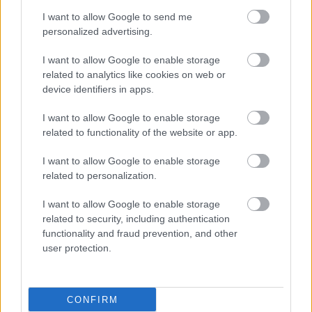
του δέρματος στη
I want to allow Google to send me
Γερμανία
personalized advertising.
Βραζιλία: Ο πρόεδρος
I want to allow Google to enable storage
Λούλα ξεκινά
related to analytics like cookies on web or
προληπτική
device identifiers in apps.
ακτινοθεραπεία για
καρκίνο του δέρματος
I want to allow Google to enable storage
related to functionality of the website or app.
Μάιος: Μήνας
I want to allow Google to enable storage
ευαισθητοποίησης για το
related to personalization.
μελάνωμα - Πρόληψη
και θεραπεία
I want to allow Google to enable storage
related to security, including authentication
functionality and fraud prevention, and other
user protection.
Μελάνωμα: Συμβουλές
για προστασία την
άνοιξη
CONFIRM