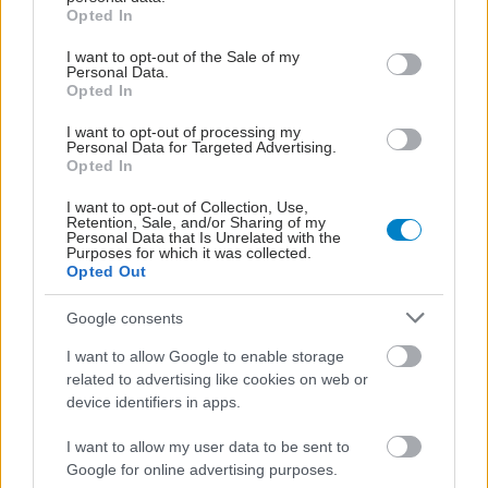
grant or deny consent to Google and its third-party tags to
Opted In
Προσθέστε το iatronet.gr στο Discover
use your data for below specified purposes in below Google
consent section.
I want to opt-out of the Sale of my
Personal Data.
Opted In
shares
I want to opt-out of processing my
Personal Data for Targeted Advertising.
Opted In
ΔΙΑΒΑΣΤΕ ΑΚΟΜΑ
I want to opt-out of Collection, Use,
Retention, Sale, and/or Sharing of my
La Roche-Posay &
Personal Data that Is Unrelated with the
Purposes for which it was collected.
''ΑγκαλιάΖΩ''
Opted Out
Google consents
I want to allow Google to enable storage
related to advertising like cookies on web or
Μελέτη αμφισβητεί την
device identifiers in apps.
αποτελεσματικότητα του
καθολικού
I want to allow my user data to be sent to
προσυμπτωματικού
Google for online advertising purposes.
ελέγχου για τον καρκίνο