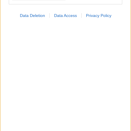
Data Deletion
Data Access
Privacy Policy
Μελάνωμα - μελέτη:
Μπορεί η
δερματοσκόπηση να
προβλέψει τον κίνδυνο
μετάστασης;
ΔΕΙΤΕ ΕΠΙΣΗΣ