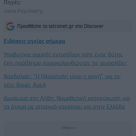
Πηγές:
Jama Psychiatry,
Προσθέστε το iatronet.gr στο Discover
Ειδήσεις υγείας σήμερα
Υποβρύχια ρομπότ εντοπίζουν πότε ένας δύτης
έχει πρόβλημα παρακολουθώντας τις φυσαλίδες
Χαρδαλιάς: ''Η Ηλιούπολη είναι η αρχή'' για τις
νέες δομές ΑμεΑ
Δικαίωμα στη Λήθη: Νομοθετική κατοχύρωση για
τα άτομα με ιστορικό καρκίνου και στην Ελλάδα