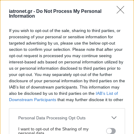
iatronet.gr -
Do Not Process My Personal
Ελεύθεροι
Information
επαγγελματίες
παιδίατροι: Γιατί πρέπει
If you wish to opt-out of the sale, sharing to third parties, or
να συμμετέχουμε σε
processing of your personal or sensitive information for
εμβολιασμό ενηλίκων
targeted advertising by us, please use the below opt-out
για τον κοκκύτη
section to confirm your selection. Please note that after your
opt-out request is processed you may continue seeing
Ρεκόρ 20ετίας με 438
interest-based ads based on personal information utilized by
κρούσματα κοκκύτη,
us or personal information disclosed to third parties prior to
έναντι μόλις 9 πέρυσι - 2
your opt-out. You may separately opt-out of the further
θάνατοι βρεφών
disclosure of your personal information by third parties on the
[πίνακες]
IAB’s list of downstream participants. This information may
also be disclosed by us to third parties on the
IAB’s List of
Downstream Participants
that may further disclose it to other
Αύξηση των
third parties.
κρουσμάτων κοκκύτη σε
νέες και νέους -
Please note that this website/app uses one or more Google
Personal Data Processing Opt Outs
Παγκόσμια ανησυχία
services and may gather and store information including but
not limited to your visit or usage behaviour. You may click to
I want to opt-out of the Sharing of my
personal data.