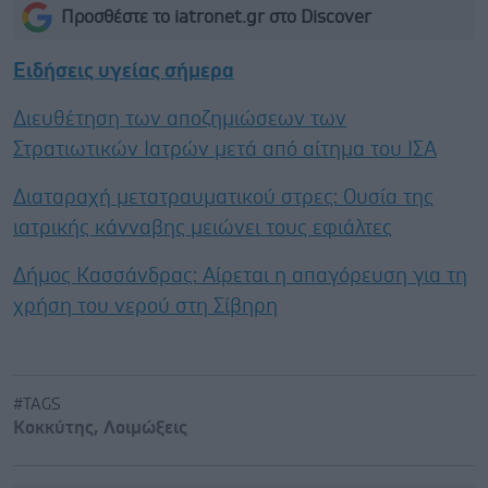
Προσθέστε το iatronet.gr στο Discover
Ειδήσεις υγείας σήμερα
Διευθέτηση των αποζημιώσεων των
Στρατιωτικών Ιατρών μετά από αίτημα του ΙΣΑ
Διαταραχή μετατραυματικού στρες: Ουσία της
ιατρικής κάνναβης μειώνει τους εφιάλτες
Δήμος Κασσάνδρας: Αίρεται η απαγόρευση για τη
χρήση του νερού στη Σίβηρη
#TAGS
Κοκκύτης
,
Λοιμώξεις