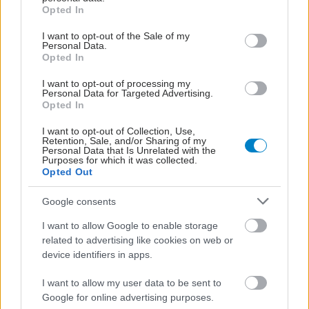
grant or deny consent to Google and its third-party tags to
Opted In
περίθαλψης αλλά και στους ασθενείς.
use your data for below specified purposes in below Google
consent section.
I want to opt-out of the Sale of my
Ακόμη θεωρούμε ότι η δυνατότητα χορήγησης
Personal Data.
Opted In
δικαιώματος σε μια εταιρεία που επενδύει σε Ε&Α
για αντιμικροβιακές θεραπείες για την επέκταση
I want to opt-out of processing my
Personal Data for Targeted Advertising.
της προστασίας οποιουδήποτε προϊόντος στο
Opted In
χαρτοφυλάκιό της για ένα χρόνο, θα οδηγήσει
I want to opt-out of Collection, Use,
στην καθυστέρηση εισαγωγής ανταγωνισμού σε
Retention, Sale, and/or Sharing of my
Personal Data that Is Unrelated with the
ιδιαίτερα κοστοβόρες θεραπείες, γεγονός που θα
Purposes for which it was collected.
Opted Out
παρατείνει την επιβάρυνση για το σύστημα και
τον ασθενή.
Google consents
I want to allow Google to enable storage
Από τη άλλη πλευρά, είναι θετικό το γεγονός της
related to advertising like cookies on web or
πρότασης για την χορήγηση 4 ετών προστασίας
device identifiers in apps.
για ένα φάρμακο με μια νέα θεραπευτική ένδειξη
I want to allow my user data to be sent to
που δεν είχε προηγουμένως εγκριθεί στην Ε.Ε. Η
Google for online advertising purposes.
ρύθμιση αυτή αφορά μόνο στα φάρμακα χωρίς