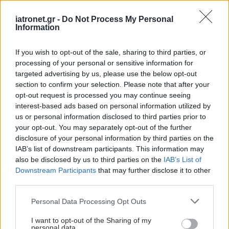
φαρμάκων και πρώτων υλών στην Ευρώπη.
iatronet.gr -
Do Not Process My Personal
Η ελληνική φαρμακοβιομηχανία παρακολουθεί
Information
ενεργά και συμμετέχει, μέσω του ευρωπαϊκού
συνδέσμου της παραγωγικής
If you wish to opt-out of the sale, sharing to third parties, or
processing of your personal or sensitive information for
φαρμακοβιομηχανίας Medicines for Europe, στη
targeted advertising by us, please use the below opt-out
συζήτηση για τη νέα φαρμακευτική νομοθεσία.
section to confirm your selection. Please note that after your
Είναι δεδομένο ότι η Ευρώπη καλείται να βρει την
opt-out request is processed you may continue seeing
interest-based ads based on personal information utilized by
ισορροπία μεταξύ της ενθάρρυνσης της
us or personal information disclosed to third parties prior to
καινοτομίας και της βελτίωσης της πρόσβασης
your opt-out. You may separately opt-out of the further
των ασθενών στις θεραπείες. Η συζήτηση είναι
disclosure of your personal information by third parties on the
IAB’s list of downstream participants. This information may
ακόμη ανοικτή, όμως θεωρούμε ότι η πρόταση
also be disclosed by us to third parties on the
IAB’s List of
του κοινοβουλίου ως προς την διάρκεια της
Downstream Participants
that may further disclose it to other
προστασίας των δεδομένων θα μπορούσε να είναι
third parties.
πιο τολμηρή, ώστε να επιτρέψει την ταχύτερη
Please note that this website/app uses one or more Google
Personal Data Processing Opt Outs
εισαγωγή των γενόσημων. Αυτό θα επιδρούσε
services and may gather and store information including but
not limited to your visit or usage behaviour. You may click to
I want to opt-out of the Sharing of my
θετικά στους προϋπολογισμούς της υγειονομικής
personal data.