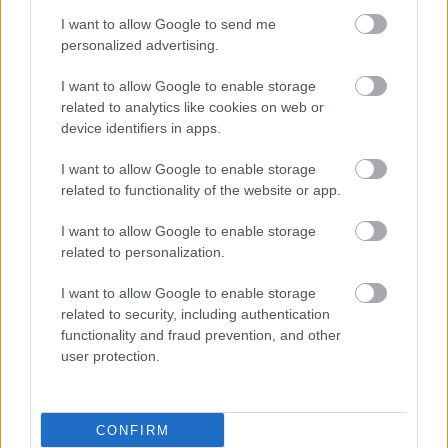
δίπλωμα ευρεσιτεχνίας και μόνο σε περιπτώσεις
I want to allow Google to send me
personalized advertising.
που αποφέρουν σημαντικό όφελος για τον
ασθενή. Ασφαλώς θα πρέπει να διασφαλιστεί ότι
I want to allow Google to enable storage
η συγκεκριμένη ρύθμιση δεν θα μπορεί να
related to analytics like cookies on web or
device identifiers in apps.
χρησιμοποιείται για σκοπούς εμπορικής
αειφορίας, αποκλείοντας τα προϊόντα που ήδη
I want to allow Google to enable storage
προστατεύονται.
related to functionality of the website or app.
I want to allow Google to enable storage
Προσθέστε το iatronet.gr στο Discover
related to personalization.
Ειδήσεις υγείας σήμερα
I want to allow Google to enable storage
related to security, including authentication
Τι ακριβώς είναι οι φυτικές ίνες και πώς
functionality and fraud prevention, and other
user protection.
λειτουργούν
Σκύλοι θεραπείας βοηθούν ανθρώπους που
CONFIRM
αναρρώνουν από εγκεφαλικό να είναι πιο