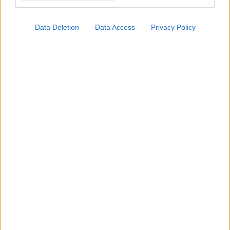
δραστήριοι
Data Deletion
Data Access
Privacy Policy
Ελληνικός Ερυθρός Σταυρός: Τι πρέπει να περιέχει
ένα φαρμακείο διακοπών
#TAGS
Health + Care 2024
Προσθέστε το iatronet.gr στο Discover
shares
ΔΙΑΒΑΣΤΕ ΑΚΟΜΑ