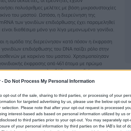
αίες δύο δεκαετίες, οι ερευνητές έχουν
οιήσει πολυάριθμες μελέτες με βάση μικροσυστοιχίες
ρκίνο του μαστού. Ωστόσο, η διερεύνηση της
mRNA των γονιδίων επιδιόρθωσης έχει παραμεληθεί
 είναι διαθέσιμα μόνο για λίγα μεμονωμένα γονίδια.
και η ομάδα της διερεύνησαν κατά πόσον η έκφραση
γονιδίων επιδιόρθωσης του DNA παίζει ρόλο στην
ασθενών με καρκίνο του μαστού. Χρησιμοποίησαν
γονιδιακής έκφρασης από 461 άτομα με πρώιμο
ου μαστού που παρακολουθήθηκαν για διάμεση
Δ
1 ετών και αναζήτησαν σχέση μεταξύ της έκφρασης
r -
Do Not Process My Personal Information
και MFS .
to opt-out of the sale, sharing to third parties, or processing of your per
η έκφραση του mRNA των BRCA1 και BRCA2
formation for targeted advertising by us, please use the below opt-out s
ηκε με μικρότερο MFS. Το MFS των ασθενών με
r selection. Please note that after your opt-out request is processed y
ου μαστού με χαμηλότερη έκφραση mRNA του BRCA1
eing interest-based ads based on personal information utilized by us or
ήνες έναντι 110,5 μηνών για εκείνες με υψηλότερη
disclosed to third parties prior to your opt-out. You may separately opt-
losure of your personal information by third parties on the IAB’s list of
mRNA.