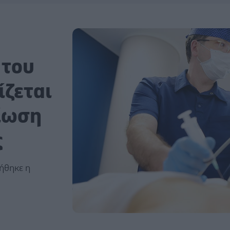
 του
ίζεται
βίωση
ς
θήθηκε η