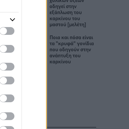
χολικών οξέων
οδηγεί στην
εξάπλωση του
καρκίνου του
μαστού [μελέτη]
Ποια και πόσα είναι
τα "κρυφά" γονίδια
που οδηγούν στην
ανάπτυξη του
καρκίνου