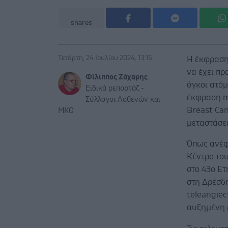
shares
Τετάρτη, 24 Ιουλίου 2024, 13:15
Η έκφραση
να έχει πρ
Φίλιππος Ζάχαρης
όγκοι ατό
Ειδικά ρεπορτάζ -
έκφραση m
Σύλλογοι Ασθενών και
Breast Can
ΜΚΟ
μεταστάσε
Όπως ανέφε
Κέντρο το
στο 43ο Ετ
στη Δρέσδη
teleangiec
αυξημένη 