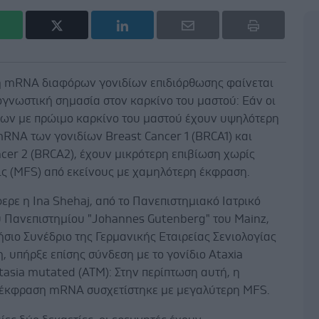
 mRNA διαφόρων γονιδίων επιδιόρθωσης φαίνεται
ογνωστική σημασία στον καρκίνο του μαστού: Εάν οι
μων με πρώιμο καρκίνο του μαστού έχουν υψηλότερη
RNA των γονιδίων Breast Cancer 1 (BRCA1) και
cer 2 (BRCA2), έχουν μικρότερη επιβίωση χωρίς
ις (MFS) από εκείνους με χαμηλότερη έκφραση.
ρε η Ina Shehaj, από το Πανεπιστημιακό Ιατρικό
υ Πανεπιστημίου "Johannes Gutenberg" του Mainz,
ήσιο Συνέδριο της Γερμανικής Εταιρείας Σενιολογίας
, υπήρξε επίσης σύνδεση με το γονίδιο Ataxia
tasia mutated (ATM): Στην περίπτωση αυτή, η
έκφραση mRNA συσχετίστηκε με μεγαλύτερη MFS.