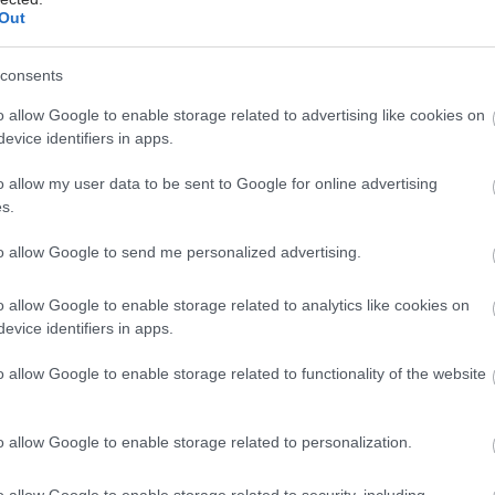
Out
λλείψεων προσωπικού
gan χαμηλών λιπαρών βοηθά στην απώλεια βάρους
consents
ειώνεται η ποσότητα του φαγητού [μελέτη]
o allow Google to enable storage related to advertising like cookies on
evice identifiers in apps.
o allow my user data to be sent to Google for online advertising
s.
to allow Google to send me personalized advertising.
o allow Google to enable storage related to analytics like cookies on
evice identifiers in apps.
o allow Google to enable storage related to functionality of the website
hares
o allow Google to enable storage related to personalization.
o allow Google to enable storage related to security, including