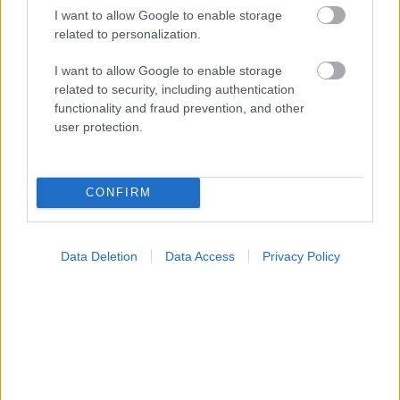
I want to allow Google to enable storage
related to personalization.
I want to allow Google to enable storage
related to security, including authentication
functionality and fraud prevention, and other
user protection.
Φρούτα, σακχαρώδης διαβήτης και καλοκαίρι
CONFIRM
Data Deletion
Data Access
Privacy Policy