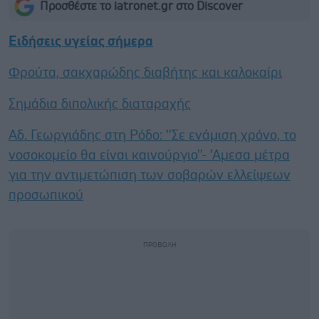
Προσθέστε το iatronet.gr στο Discover
Ειδήσεις υγείας σήμερα
Φρούτα, σακχαρώδης διαβήτης και καλοκαίρι
Σημάδια διπολικής διαταραχής
Αδ. Γεωργιάδης στη Ρόδο: ''Σε ενάμιση χρόνο, το
νοσοκομείο θα είναι καινούργιο''- 'Αμεσα μέτρα
για την αντιμετώπιση των σοβαρών ελλείψεων
προσωπικού