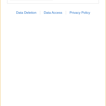
Προσθήκη Σχολίου
Data Deletion
Data Access
Privacy Policy
ΣΗΜΕΡΑ ΣΤΟ IATRONET.GR
Φρούτα, σακχαρώδης διαβήτης και καλοκαίρι