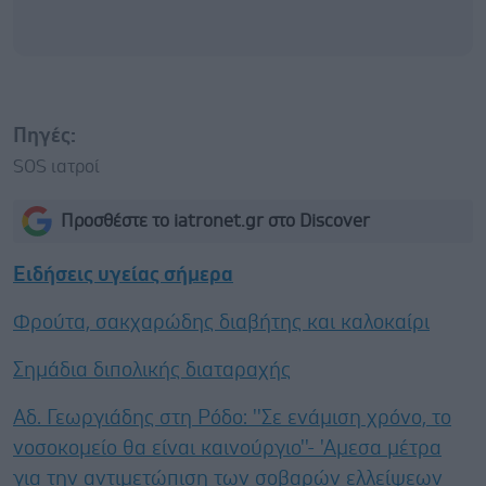
Πηγές:
SOS ιατροί
Προσθέστε το iatronet.gr στο Discover
Ειδήσεις υγείας σήμερα
Φρούτα, σακχαρώδης διαβήτης και καλοκαίρι
Σημάδια διπολικής διαταραχής
Αδ. Γεωργιάδης στη Ρόδο: ''Σε ενάμιση χρόνο, το
νοσοκομείο θα είναι καινούργιο''- 'Αμεσα μέτρα
για την αντιμετώπιση των σοβαρών ελλείψεων