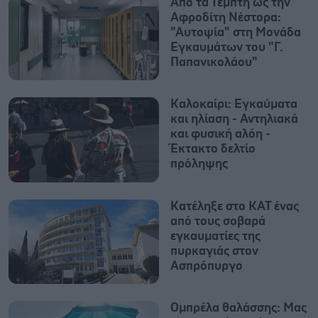
Από τα Τέμπτη ως την
Αφροδίτη Νέστορα:
"Αυτοψία" στη Μονάδα
Εγκαυμάτων του "Γ.
Παπανικολάου"
Καλοκαίρι: Εγκαύματα
και ηλίαση - Αντηλιακά
και φυσική αλόη -
Έκτακτο δελτίο
πρόληψης
Κατέληξε στο ΚΑΤ ένας
από τους σοβαρά
εγκαυματίες της
πυρκαγιάς στον
Ασπρόπυργο
Ομπρέλα θαλάσσης: Μας