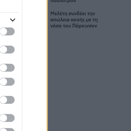
παιδιάτρου
Μελέτη συνδέει την
απώλεια ακοής με τη
νόσο του Πάρκινσον