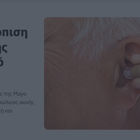
ώπιση
ής
ό
ς της Mayo
απώλειας ακοής
ή και