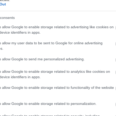
Out
κο για την παχυσαρκία: Σημαντική απώλεια βάρους
εση Mazdutide την εβδομάδα
consents
σκεύη και υγεία: Τι δείχνουν οι νέες μελέτες
o allow Google to enable storage related to advertising like cookies on
evice identifiers in apps.
o allow my user data to be sent to Google for online advertising
s.
to allow Google to send me personalized advertising.
o allow Google to enable storage related to analytics like cookies on
evice identifiers in apps.
o allow Google to enable storage related to functionality of the website
hares
o allow Google to enable storage related to personalization.
o allow Google to enable storage related to security, including