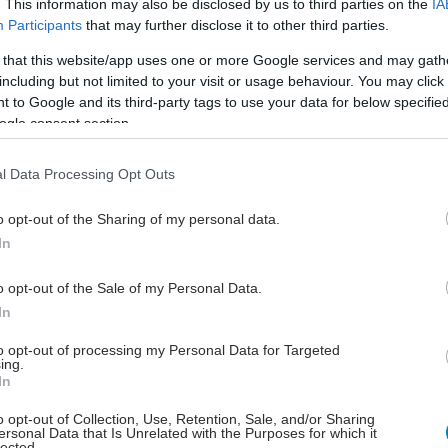
. This information may also be disclosed by us to third parties on the
IA
ηριότητες αρχίζουν να μειώνονται. Ως αποτέλεσμα, η
Participants
that may further disclose it to other third parties.
 μειώνεται και έχουν αυξημένο κίνδυνο πτώσεων. Δεν
 that this website/app uses one or more Google services and may gath
κπληξη ότι η μη αντιμετώπιση της απώλειας ακοής
including but not limited to your visit or usage behaviour. You may click 
γοντας κινδύνου για αυξημένες πτώσεις, νοσηλεία,
 to Google and its third-party tags to use your data for below specifi
αρδιαγγειακή νόσο, ακόμα και θνησιμότητα,
ogle consent section.
 ειδικός.
l Data Processing Opt Outs
πιση της απώλειας ακοής με διάφορες λύσεις, όπως
 βοηθήματα ή κοχλιακά εμφυτεύματα, μπορεί να
o opt-out of the Sharing of my personal data.
τούς τους παράγοντες κινδύνου και να βελτιώσει την
In
ωής.
o opt-out of the Sale of my Personal Data.
In
έστε το iatronet.gr στο Discover
to opt-out of processing my Personal Data for Targeted
ing.
In
υγείας σήμερα
o opt-out of Collection, Use, Retention, Sale, and/or Sharing
ersonal Data that Is Unrelated with the Purposes for which it
ι υγιεινά σνακ αντί για πατατάκια
lected.