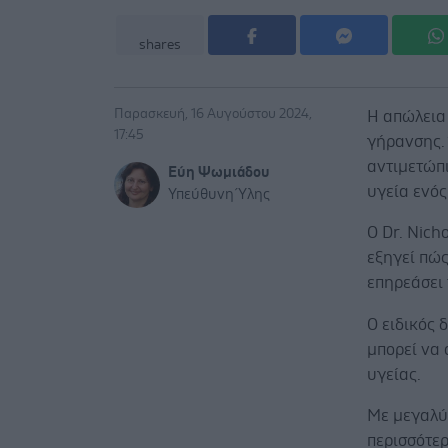
shares
Παρασκευή, 16 Αυγούστου 2024,
Η απώλεια
17:45
γήρανσης. 
αντιμετώπι
Εύη Ψωμιάδου
υγεία ενό
Υπεύθυνη Ύλης
Ο Dr. Nich
εξηγεί πώς
επηρεάσει 
Ο ειδικός 
μπορεί να
υγείας.
Με μεγαλύ
περισσότερ