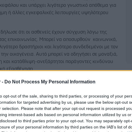
κεφάλου και υπάρχει λιγότερο γνωστικό απόθεμα για
ήμη ή άλλες εγκεφαλικές λειτουργίες υψηλότερου
 δήλωσε ότι οι ασθενείς έχουν σύγχυση λόγω της
τας επικοινωνίας. Μπορεί να αποσυρθούν κοινωνικά,
λιγότερο δραστήριοι και λιγότερο συνδεδεμένοι με τον
 την οικογένεια. Αυτό μπορεί να οδηγήσει σε μοναξιά,
 και κατάθλιψη-ανεξάρτητοι παράγοντες κινδύνου
ική εξασθένηση.
Δ
r -
Do Not Process My Personal Information
to opt-out of the sale, sharing to third parties, or processing of your per
κή απομόνωση από τη μη αντιμετώπιση της απώλειας
formation for targeted advertising by us, please use the below opt-out s
r selection. Please note that after your opt-out request is processed y
εί να επηρεάσει εκτός από την ψυχική υγεία και τη
eing interest-based ads based on personal information utilized by us or
disclosed to third parties prior to your opt-out. You may separately opt-
losure of your personal information by third parties on the IAB’s list of
νθρωποι μένουν περισσότερο στο σπίτι. Οι σωματικές