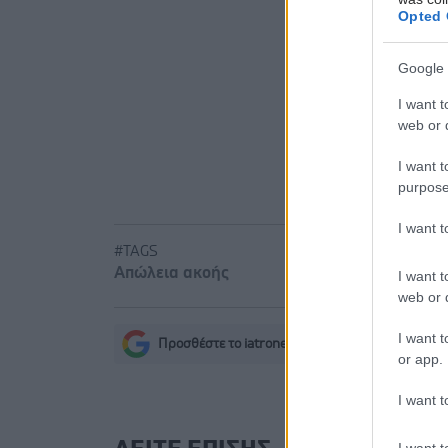
Opted 
Νέο φάρμα
με μία έν
Google 
Μαγειρικά 
I want t
web or d
I want t
purpose
I want 
#TAGS
Απώλεια ακοής
I want t
web or d
I want t
Προσθέστε το iatronet.gr στο Discover
s
or app.
I want t
I want t