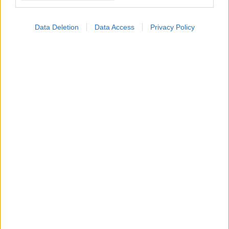
Data Deletion
Data Access
Privacy Policy
ΜΠΕΙΤΕ ΣΤΗ ΣΥΖΗΤΗΣΗ
Loading...
Προσθήκη Σχολίου