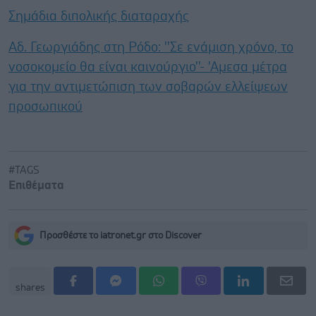
Σημάδια διπολικής διαταραχής
Αδ. Γεωργιάδης στη Ρόδο: ''Σε ενάμιση χρόνο, το
νοσοκομείο θα είναι καινούργιο''- 'Αμεσα μέτρα
για την αντιμετώπιση των σοβαρών ελλείψεων
προσωπικού
#TAGS
Επιθέματα
Προσθέστε το iatronet.gr στο Discover
shares