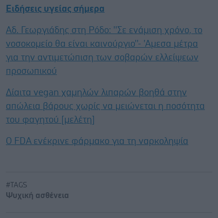
Ειδήσεις υγείας σήμερα
Αδ. Γεωργιάδης στη Ρόδο: ''Σε ενάμιση χρόνο, το
νοσοκομείο θα είναι καινούργιο''- 'Αμεσα μέτρα
για την αντιμετώπιση των σοβαρών ελλείψεων
προσωπικού
Δίαιτα vegan χαμηλών λιπαρών βοηθά στην
απώλεια βάρους χωρίς να μειώνεται η ποσότητα
του φαγητού [μελέτη]
Ο FDA ενέκρινε φάρμακο για τη ναρκοληψία
#TAGS
Ψυχική ασθένεια