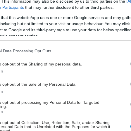
. This information may also be disclosed by us to third parties on the
IA
Participants
that may further disclose it to other third parties.
 that this website/app uses one or more Google services and may gath
ική ομάδα πραγματοποίησε γονιδιακά knock outs—
including but not limited to your visit or usage behaviour. You may click 
οιώντας το γονίδιο GPNMB — και μεταμοσχεύσεις
 to Google and its third-party tags to use your data for below specifi
 οστών και παρατήρησε ότι ποντικοί με έλλειψη του
ogle consent section.
GPNMB είχαν σημαντικά χειρότερο αποτέλεσμα μετά
ακή προσβολή, περιλαμβανομένης υψηλότερης
l Data Processing Opt Outs
ρήξης καρδιάς, μιας μοιραίας επιπλοκής.
o opt-out of the Sharing of my personal data.
με φυσιολογική έκφραση GPNMB στους οποίους
In
ιπλέον δόση κυκλοφορούσας πρωτείνης GPNMB
ελτιωμένη καρδιακή λειτουργία και μειωμένο ουλώδη
o opt-out of the Sale of my Personal Data.
In
εβδομάδες μετά από προσομοιωμένη καρδιακή
to opt-out of processing my Personal Data for Targeted
ing.
 το 67% των ζώων με έλλειψη γονιδίου GPNMB
In
σοβαρή ίνωση σε σύγκριση με 8% των ζώων στην
o opt-out of Collection, Use, Retention, Sale, and/or Sharing
γχου.
ersonal Data that Is Unrelated with the Purposes for which it
lected.