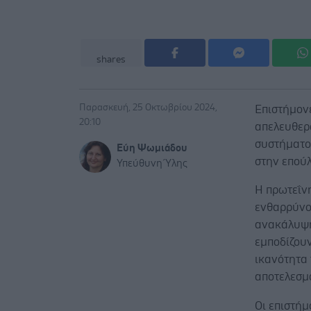
shares
Παρασκευή, 25 Οκτωβρίου 2024,
Eπιστήμον
20:10
απελευθερ
συστήματο
Εύη Ψωμιάδου
στην επού
Υπεύθυνη Ύλης
Η πρωτεΐν
ενθαρρύνο
ανακάλυψη
εμποδίζου
ικανότητα 
αποτελεσμ
Οι επιστή