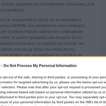
 ζωτικής σημασίας για τη διαδικασία επούλωσης μετά
ακή προσβολή.
ους σε πειραματόζωα έδειξε ότι τα μακροφάγα
ώνουν GPNMB, που προσδένεται στον υποδοχέα
υτή η αλληλεπίδραση προάγει την επιδιόρθωση
ιστού. Η μελέτη προσφέρει νέα στοιχεία για τη
δικασία επούλωσης της καρδιάς και ανοίγει τον
πιθανές αγωγές με στόχο την ενίσχυση της
ς της καρδιάς και την πρόληψη της εξέλιξης σε
ανεπάρκεια.
r -
Do Not Process My Personal Information
Δ
τές πρώτα έδειξαν ότι η GPNMB δεν εκφράζεται
πό την καρδιά αλλά παράγεται από φλεγμονώδη
to opt-out of the sale, sharing to third parties, or processing of your per
formation for targeted advertising by us, please use the below opt-out s
ου προέρχονται από τον μυελό των οστών. Μετά από
r selection. Please note that after your opt-out request is processed y
προσβολή τα μακροφάγα ταξιδεύουν στην πλευρά του
eing interest-based ads based on personal information utilized by us or
μού της καρδιάς όπου εκφράζουν την GPNMB.
disclosed to third parties prior to your opt-out. You may separately opt-
losure of your personal information by third parties on the IAB’s list of