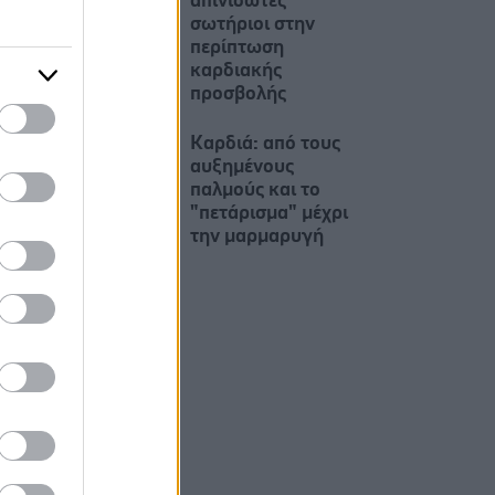
απινιδωτές
σωτήριοι στην
περίπτωση
καρδιακής
προσβολής
Καρδιά: από τους
αυξημένους
παλμούς και το
"πετάρισμα" μέχρι
την μαρμαρυγή