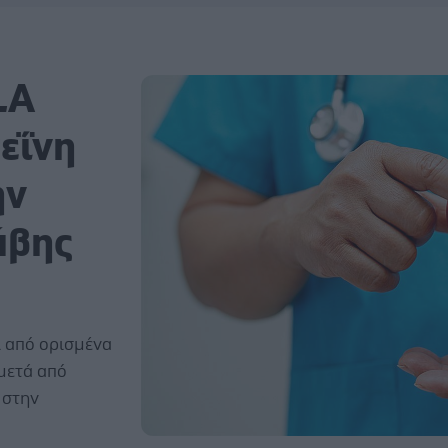
LA
εΐνη
ην
άβης
 από ορισμένα
μετά από
 στην