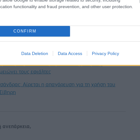
diovascular Research.
cation functionality and fraud prevention, and other user protection.
έστε το iatronet.gr στο Discover
υγείας σήμερα
CONFIRM
η των αποζημιώσεων των Στρατιωτικών Ιατρών μετά
 του ΙΣΑ
Data Deletion
Data Access
Privacy Policy
μετατραυματικού στρες: Ουσία της ιατρικής
μειώνει τους εφιάλτες
σάνδρας: Αίρεται η απαγόρευση για τη χρήση του
 Σίβηρη
ή ανεπάρκεια
,