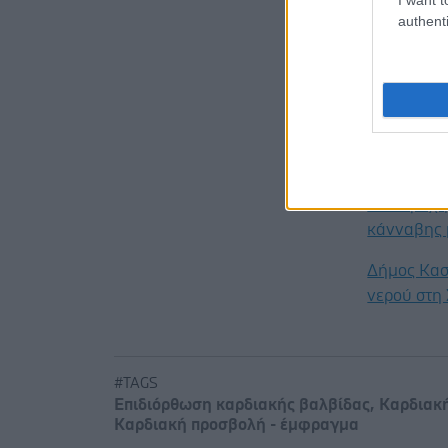
Nature Car
authenti
Προσθ
Ειδήσεις 
Διευθέτησ
από αίτημα
Διαταραχή 
κάνναβης 
Δήμος Κασ
νερού στη
#TAGS
Επιδιόρθωση καρδιακής βαλβίδας
,
Καρδιακ
Καρδιακή προσβολή - έμφραγμα