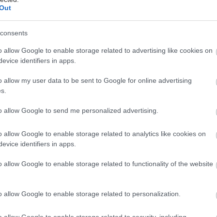
τές επίσης ανακάλυψαν ότι η GPNMB προσδένεται
Out
οχέα GPR39, που εθεωρείτο ορφανός.
consents
ίδραση προκαλεί έναν καταρράκτη σημάτων που
o allow Google to enable storage related to advertising like cookies on
την αναγέννηση ιστών και τον περιορισμό του
evice identifiers in apps.
ιστού.
o allow my user data to be sent to Google for online advertising
s.
to allow Google to send me personalized advertising.
υνα δείχνει τη δυνατότητα της GPNMB ως
κού παράγοντα καθώς και της πρωτεΐνης GPR39 ως
o allow Google to enable storage related to analytics like cookies on
 μπορεί να περιορίσει τον ουλώδη ιστό, να βελτιώσει
evice identifiers in apps.
κή λειτουργία και να προλάβει την καρδιακή
o allow Google to enable storage related to functionality of the website
α.
ημοσιεύτηκε στο Nature Cardiovascular Research.
o allow Google to enable storage related to personalization.
o allow Google to enable storage related to security, including