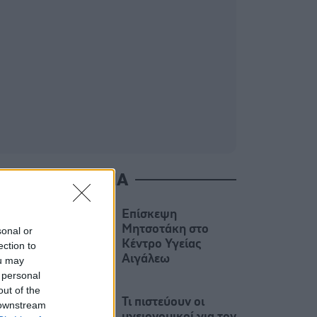
ΙΑΒΑΣΤΕ ΑΚΟΜΑ
Επίσκεψη
Μητσοτάκη στο
sonal or
Κέντρο Υγείας
ection to
Αιγάλεω
ou may
 personal
out of the
Τι πιστεύουν οι
 downstream