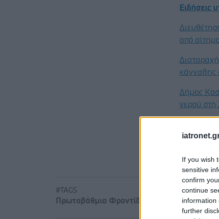
Ειδήσεις 
Διευθέτησ
από αίτημα
Διαταραχή 
κάνναβης 
Δήμος Κασ
νερού στη
iatronet.g
If you wish 
sensitive in
confirm you
continue se
#TAGS
information 
Πρωτοβάθμια Φροντίδα Υγείας
further disc