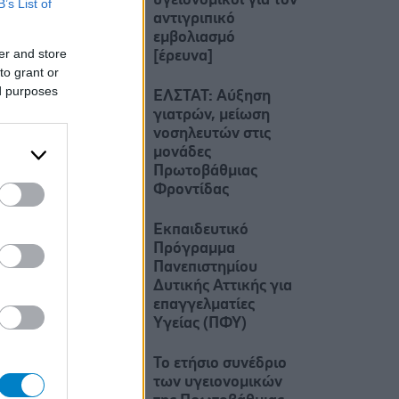
υγειονομικοί για τον
B’s List of
αντιγριπικό
εμβολιασμό
er and store
[έρευνα]
to grant or
ed purposes
ΕΛΣΤΑΤ: Αύξηση
γιατρών, μείωση
νοσηλευτών στις
μονάδες
Πρωτοβάθμιας
Φροντίδας
Εκπαιδευτικό
Πρόγραμμα
Πανεπιστημίου
Δυτικής Αττικής για
επαγγελματίες
Yγείας (ΠΦΥ)
Το ετήσιο συνέδριο
των υγειονομικών