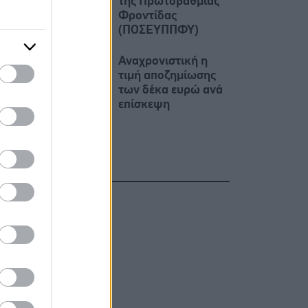
της Πρωτοβάθμιας
Φροντίδας
(ΠΟΣΕΥΠΠΦΥ)
Αναχρονιστική η
τιμή αποζημίωσης
των δέκα ευρώ ανά
επίσκεψη