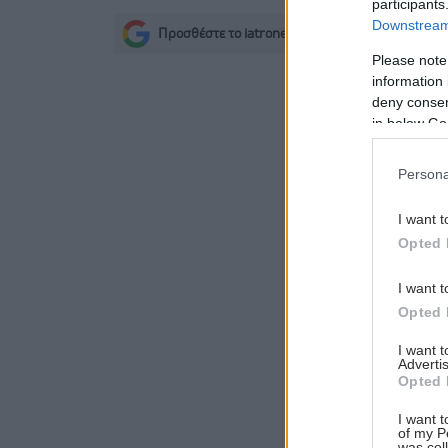
participants
Downstream 
Προσθέστε το iatronet.gr στο Discover
s
Please note
information 
deny consent
in below Go
Persona
I want t
Opted 
I want t
Opted 
I want 
Advertis
Opted 
I want t
of my P
was col