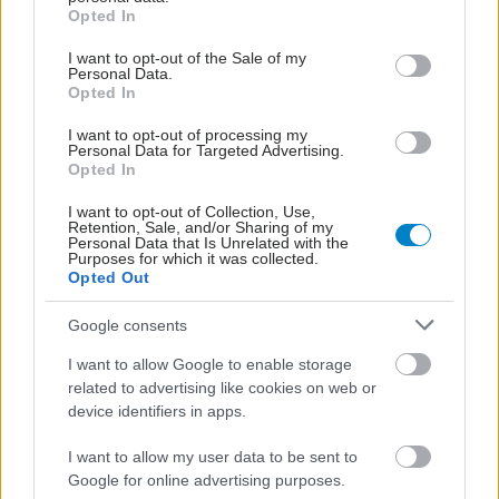
grant or deny consent to Google and its third-party tags to
Opted In
use your data for below specified purposes in below Google
White paper από
consent section.
I want to opt-out of the Sale of my
Ομοσπονδίες Διαβήτη
Personal Data.
και Οφθαλμολογικών
Opted In
δυσλειτουργιών
I want to opt-out of processing my
Personal Data for Targeted Advertising.
Opted In
Πώς επηρεάζει το
I want to opt-out of Collection, Use,
κάπνισμα τα μάτια και
Retention, Sale, and/or Sharing of my
την όραση
Personal Data that Is Unrelated with the
Purposes for which it was collected.
Opted Out
Google consents
I want to allow Google to enable storage
related to advertising like cookies on web or
ΔΕΙΤΕ ΕΠΙΣΗΣ
device identifiers in apps.
I want to allow my user data to be sent to
Google for online advertising purposes.