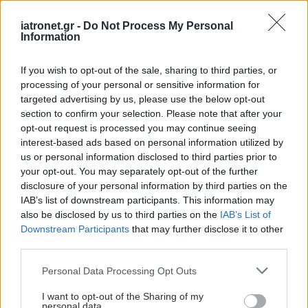
iatronet.gr -
Do Not Process My Personal
Για πρώτη φορά οι
Information
επιστήμονες "είδαν" σε
δράση τις χρωστικές της
If you wish to opt-out of the sale, sharing to third parties, or
ανθρώπινης όρασης
processing of your personal or sensitive information for
targeted advertising by us, please use the below opt-out
section to confirm your selection. Please note that after your
opt-out request is processed you may continue seeing
Ελληνική
interest-based ads based on personal information utilized by
Οφθαλμολογική
us or personal information disclosed to third parties prior to
Εταιρεία: Ιατρική πράξη
your opt-out. You may separately opt-out of the further
η διάγνωση των
disclosure of your personal information by third parties on the
προβλημάτων όρασης
IAB’s list of downstream participants. This information may
also be disclosed by us to third parties on the
IAB’s List of
Downstream Participants
that may further disclose it to other
Οπτικοί: Άμεση
third parties.
ανάκληση των
εγκυκλίων για τα γυαλιά
Please note that this website/app uses one or more Google
Personal Data Processing Opt Outs
ηλίου
services and may gather and store information including but
not limited to your visit or usage behaviour. You may click to
I want to opt-out of the Sharing of my
personal data.