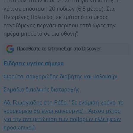
δευτερολέπτων κάθε 20 λεπτά για να κοιτάξετε
κάτι σε απόσταση 20 ποδιών (6,5 μέτρα). Στις
Ηνωμένες Πολιτείες, εκτιμάται ότι ο μέσος
εργαζόμενος περνάει περίπου επτά ώρες την
ημέρα μπροστά σε μια οθόνη".
Προσθέστε το iatronet.gr στο Discover
Ειδήσεις υγείας σήμερα
Φρούτα, σακχαρώδης διαβήτης και καλοκαίρι
Σημάδια διπολικής διαταραχής
Αδ. Γεωργιάδης στη Ρόδο: ''Σε ενάμιση χρόνο, το
νοσοκομείο θα είναι καινούργιο''- 'Αμεσα μέτρα
για την αντιμετώπιση των σοβαρών ελλείψεων
προσωπικού