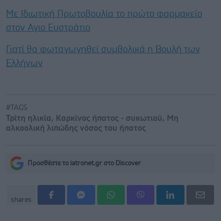
Με Ιδιωτική Πρωτοβουλία το πρώτο φαρμακείο
στον Αγιο Ευστράτιο
Γιατί θα φωταγωγηθεί συμβολικά η Βουλή των
Ελλήνων
#TAGS
Τρίτη ηλικία
,
Καρκίνος ήπατος - συκωτιού
,
Μη
αλκοολική λιπώδης νόσος του ήπατος
Προσθέστε το iatronet.gr στο Discover
shares