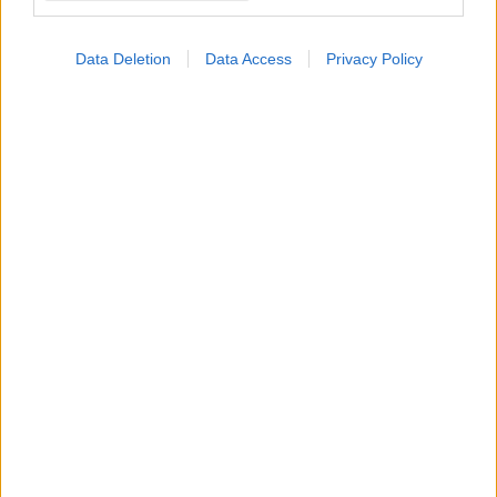
ΣΗΜΕΡΑ ΣΤΟ IATRONET.GR
Data Deletion
Data Access
Privacy Policy
Ο CEO της GSK στοχεύει σε εξοικονόμηση κόστους
2,5 δισ. δολαρίων από ώριμα προϊόντα, προμήθειες
και αλυσίδα εφοδιασμού