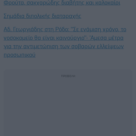
Φρούτα, σακχαρώδης διαβήτης και καλοκαίρι
Σημάδια διπολικής διαταραχής
Αδ. Γεωργιάδης στη Ρόδο: ''Σε ενάμιση χρόνο, το
νοσοκομείο θα είναι καινούργιο''- 'Αμεσα μέτρα
για την αντιμετώπιση των σοβαρών ελλείψεων
προσωπικού