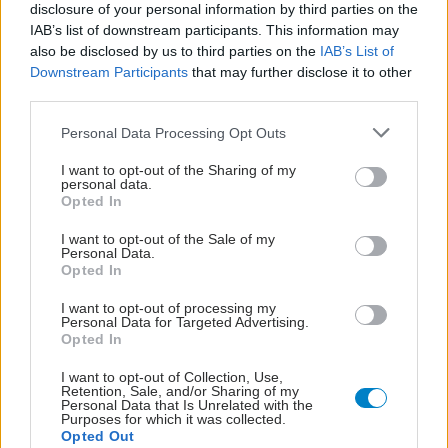
disclosure of your personal information by third parties on the
IAB’s list of downstream participants. This information may
also be disclosed by us to third parties on the
IAB’s List of
Downstream Participants
that may further disclose it to other
third parties.
Please note that this website/app uses one or more Google
Personal Data Processing Opt Outs
services and may gather and store information including but
not limited to your visit or usage behaviour. You may click to
I want to opt-out of the Sharing of my
personal data.
grant or deny consent to Google and its third-party tags to
Opted In
use your data for below specified purposes in below Google
consent section.
I want to opt-out of the Sale of my
Personal Data.
Opted In
I want to opt-out of processing my
Personal Data for Targeted Advertising.
Opted In
I want to opt-out of Collection, Use,
Retention, Sale, and/or Sharing of my
Personal Data that Is Unrelated with the
Purposes for which it was collected.
Opted Out