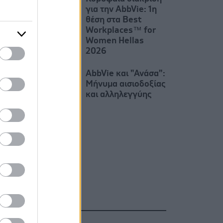
για την AbbVie: 1η
θέση στα Best
Workplaces™ for
Women Hellas
2026
AbbVie και "Ανάσα":
Μήνυμα αισιοδοξίας
και αλληλεγγύης