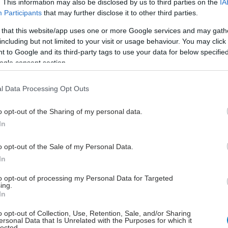
ύμετον εργασιακό μας χώρο,στον οποίο
. This information may also be disclosed by us to third parties on the
IA
Participants
that may further disclose it to other third parties.
τούν η καινοτομία, η δημιουργία, η εμπιστοσύνη και
ία. Όλα αυτά συνθέτουν την ανεκτίμητη αξία της
 that this website/app uses one or more Google services and may gath
 και μας ωθούν να ανεβάζουμε τον πήχη,να
including but not limited to your visit or usage behaviour. You may click 
 to Google and its third-party tags to use your data for below specifi
στε, ώστε να είμαστε αντάξιοι των προσδοκιών των
ogle consent section.
ων μας, δημιουργώντας περισσότερες και καλύτερες
 και προϋποθέσεις προσωπικής και επαγγελματικής
l Data Processing Opt Outs
αι ευημερίας».
o opt-out of the Sharing of my personal data.
In
έστε το iatronet.gr στο Discover
o opt-out of the Sale of my Personal Data.
In
υγείας σήμερα
to opt-out of processing my Personal Data for Targeted
η των αποζημιώσεων των Στρατιωτικών Ιατρών μετά
ing.
In
 του ΙΣΑ
o opt-out of Collection, Use, Retention, Sale, and/or Sharing
μετατραυματικού στρες: Ουσία της ιατρικής
ersonal Data that Is Unrelated with the Purposes for which it
lected.