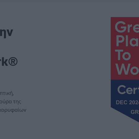
την
rk®
πτική,
ούρα της
ν κορυφαίων