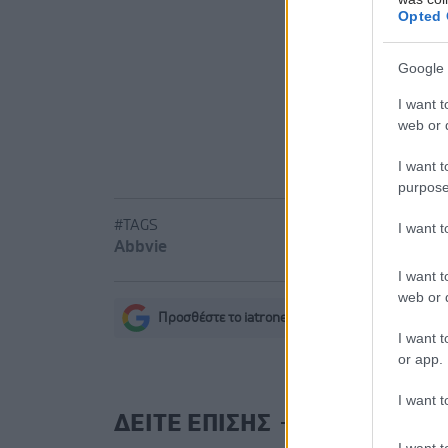
κάνναβης 
Opted 
Δήμος Κασ
νερού στη
Google 
I want t
web or d
I want t
purpose
#TAGS
I want 
Abbvie
I want t
web or d
Προσθέστε το iatronet.gr στο Discover
s
I want t
or app.
I want t
ΔΕΙΤΕ ΕΠΙΣΗΣ
I want t