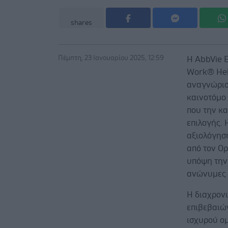
shares
Πέμπτη, 23 Ιανουαρίου 2025, 12:59
Η AbbVie Ε
Work® Hell
αναγνώρισ
καινοτόμο 
που την κ
επιλογής. 
αξιολόγησ
από τον Ο
υπόψη την
ανώνυμες κ
Η διαχρονι
επιβεβαιώ
ισχυρού ομ