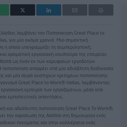
λλάδας λαμβάνει την Πιστοποίηση Great Place to
as, για μία ακόμα χρονιά. Μια σημαντική
η η οποία υπογραμμίζει τη συμπεριληπτική,
και οραματική εργασιακή κουλτούρα της εταιρείας
αθιστά ως έναν εκ των κορυφαίων εργοδοτών
Η πιστοποίηση απορρέει από μία αδιάβλητη διαδικασία
ης και μία σειρά αυστηρών κριτηρίων πιστοποίησης
ργανισμό Great Place to Work® Hellas, λαμβάνοντας
 εργασιακή εμπειρία των εργαζομένων, μέσα από
αι εμπιστευτικές απαντήσεις.
κή και αδιάλειπτη πιστοποίηση Great Place To Work®,
νει την αφοσίωση της AbbVie στη δημιουργία ενός
αδικού πνεύματος και στην καλλιέργεια ενός