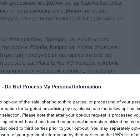
ού εργασιακού περιβάλλοντος, με θεμελιώδεις αξίες
σία, τη συμπερίληψη, τον σεβασμό και τις ίσες
επαγγελματικής και προσωπικής εξέλιξης για όλες και
ρίνα Μπαρμπετάκη, Πρόεδρος και Διευθύνουσα
της AbbVie, Ελλάδα, Κύπρος και Μάλτα, σημειώνει:
αίτερη τιμή η αναγνώριση που προκύπτει από την
ή μας ως Great Place to Work®. Για εμάς, η AbbVie
 παραπάνω από ένας χώρος εργασίας, αποτελεί μία
 ταλαντούχων, αφοσιωμένων και υπερήφανων
Δ
με τους οποίους μοιραζόμαστε ένα κοινό όραμα, να
r -
Do Not Process My Personal Information
ε στη βελτίωση της ζωής και της υγείας
to opt-out of the sale, sharing to third parties, or processing of your per
ίων ανθρώπων, σε όλον τον κόσμο. Είμαστε μία
formation for targeted advertising by us, please use the below opt-out s
σχυρό κίνητρο,υψηλές προσδοκίες και αμοιβαίο
r selection. Please note that after your opt-out request is processed y
Επαγγελματίες που αναζητούμε μια καριέρα με νόημα,
eing interest-based ads based on personal information utilized by us or
πνέει και που απελευθερώνει τις καινοτόμες ιδέες, τις
disclosed to third parties prior to your opt-out. You may separately opt-
 και τα ταλέντα μας. Άνθρωποι που αναγνωρίζουμε
losure of your personal information by third parties on the IAB’s list of