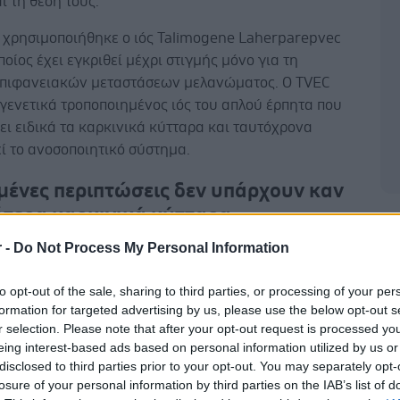
ι τη θέση τους.
η χρησιμοποιήθηκε ο ιός Talimogene Laherparepvec
οποίος έχει εγκριθεί μέχρι στιγμής μόνο για τη
επιφανειακών μεταστάσεων μελανώματος. Ο TVEC
 γενετικά τροποποιημένος ιός του απλού έρπητα που
ι ειδικά τα καρκινικά κύτταρα και ταυτόχρονα
ί το ανοσοποιητικό σύστημα.
μένες περιπτώσεις δεν υπάρχουν καν
ότερα καρκινικά κύτταρα
Δ
 μελέτης ήταν να μειωθεί το μέγεθος του όγκου πριν
r -
Do Not Process My Personal Information
ρογραμματισμένη επέμβαση, ώστε οι ασθενείς να μην
to opt-out of the sale, sharing to third parties, or processing of your per
 από λειτουργικούς ή αισθητικούς περιορισμούς μετά
formation for targeted advertising by us, please use the below opt-out s
αση.
r selection. Please note that after your opt-out request is processed y
eing interest-based ads based on personal information utilized by us or
disclosed to third parties prior to your opt-out. You may separately opt-
losure of your personal information by third parties on the IAB’s list of