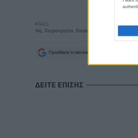
authenti
#TAGS
Ιός
,
Χειρουργείο
,
Καρκίνος δέρματος - μελ
Προσθέστε το iatronet.gr στο Discover
s
ΔΕΙΤΕ ΕΠΙΣΗΣ