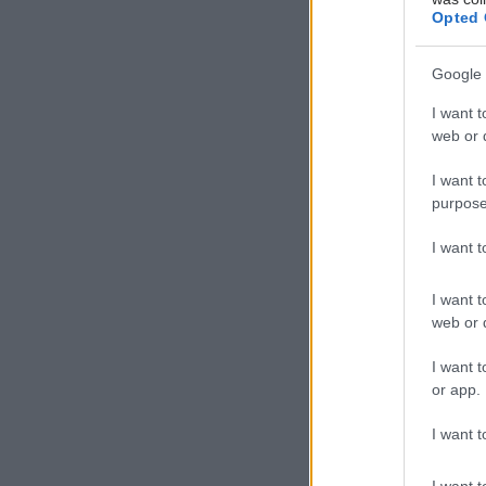
Opted 
Google 
Θα ακολου
I want t
επιβεβαιωθ
web or d
μεγαλύτερ
I want t
purpose
Προσθ
I want 
Ειδήσεις 
I want t
Για υγιή ο
web or d
περπατήμα
I want t
Οι φλεγμο
or app.
κίνδυνο ψ
I want t
Πώς επηρε
κολλαγόνο
I want t