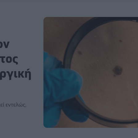
ον
ατος
υργική
εί εντελώς.