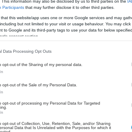
. This information may also be disclosed by us to third parties on the
IA
 συμμετείχαν 18 ασθενείς που θα χρειάζονταν κρημνό
Participants
that may further disclose it to other third parties.
α δέρματος λόγω του μεγέθους και της εντόπισης του
 that this website/app uses one or more Google services and may gath
ταρικού τους καρκινώματος.
including but not limited to your visit or usage behaviour. You may click 
 to Google and its third-party tags to use your data for below specifi
τους έλαβε έξι ενέσιμες εγχύσεις TVEC που
ogle consent section.
καν απευθείας στον όγκο σε διάστημα 13 εβδομάδων
η χειρουργική αφαίρεση του όγκου.
l Data Processing Opt Outs
ρεψε τη μείωση του μεγέθους του όγκου στους μισούς
o opt-out of the Sharing of my personal data.
ε τέτοιο βαθμό ώστε να είναι δυνατή η χειρουργική
In
με άμεσο κλείσιμο του τραύματος.
o opt-out of the Sale of my Personal Data.
ίτο των περιπτώσεων, η επακόλουθη ιστολογική
In
ν έδειξε καν πλέον ζωντανά καρκινικά κύτταρα.
to opt-out of processing my Personal Data for Targeted
κοι που υποβλήθηκαν σε θεραπεία έγιναν τουλάχιστον
ing.
 και κανένας όγκος δεν συνέχισε να αναπτύσσεται
In
απεία", εξήγησε ο επικεφαλής της μελέτης Christoph
o opt-out of Collection, Use, Retention, Sale, and/or Sharing
ersonal Data that Is Unrelated with the Purposes for which it
lected.