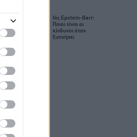
Ιός Epstein-Barr:
Ποιοι είναι οι
κίνδυνοι όταν
ξυπνήσει