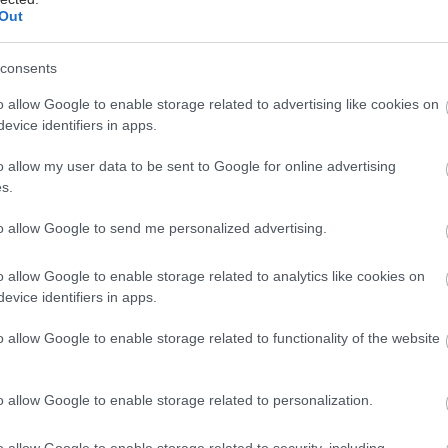
Out
consents
θήσουν και άλλες μελέτες προκειμένου να
o allow Google to enable storage related to advertising like cookies on
ούν τα οφέλη αυτής της νέας επιλογής σε
evice identifiers in apps.
ο πληθυσμό ασθενών.
o allow my user data to be sent to Google for online advertising
s.
έστε το iatronet.gr στο Discover
to allow Google to send me personalized advertising.
υγείας σήμερα
o allow Google to enable storage related to analytics like cookies on
στά προτιμότερο είναι το ποδόσφαιρο έναντι του
evice identifiers in apps.
τος [μελέτη]
o allow Google to enable storage related to functionality of the website
νώδεις νόσοι του εντέρου συνδέονται με αυξημένο
υχικών νόσων [μελέτη]
o allow Google to enable storage related to personalization.
άζει τους μυς και τα οστά ένα συμπλήρωμα
υ;
o allow Google to enable storage related to security, including