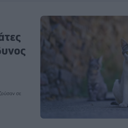
άτες
δυνος
ζούσαν σε