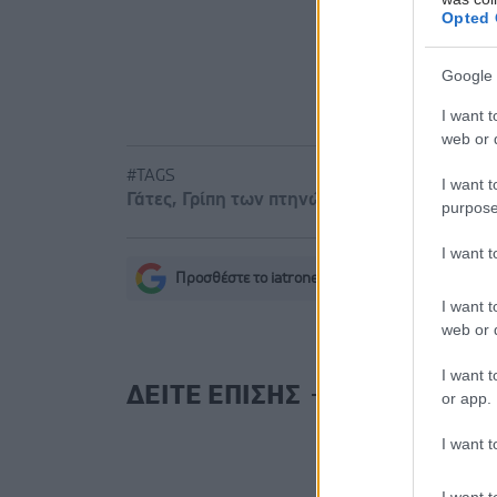
Opted 
Καρδιοπαθε
Google 
Ε.E.Σ: 8 χ
I want t
web or d
#TAGS
I want t
Γάτες
,
Γρίπη των πτηνών
purpose
I want 
Προσθέστε το iatronet.gr στο Discover
s
I want t
web or d
I want t
ΔΕΙΤΕ ΕΠΙΣΗΣ
or app.
I want t
I want t