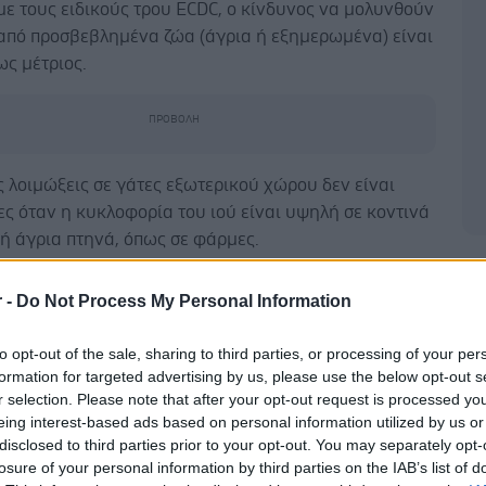
ε τους ειδικούς τρου ECDC, ο κίνδυνος να μολυνθούν
από προσβεβλημένα ζώα (άγρια ή εξημερωμένα) είναι
ς μέτριος.
 λοιμώξεις σε γάτες εξωτερικού χώρου δεν είναι
ς όταν η κυκλοφορία του ιού είναι υψηλή σε κοντινά
ή άγρια ​​πτηνά, όπως σε φάρμες.
Δ
ουν αναφερόμενες ενδείξεις μετάδοσης από γάτα σε
r -
Do Not Process My Personal Information
ό γάτα σε άνθρωπο.
to opt-out of the sale, sharing to third parties, or processing of your per
νοι του Κέντρου συμβουλεύουν να αποφεύγετε την
formation for targeted advertising by us, please use the below opt-out s
νεκρές ή άρρωστες γάτες και να εφαρμόζετε τη σωστή
r selection. Please note that after your opt-out request is processed y
ν χεριών όταν έρθετε σε επαφή με αυτές.
eing interest-based ads based on personal information utilized by us or
disclosed to third parties prior to your opt-out. You may separately opt-
ιος Οργανισμός για την Υγεία των Ζώων (WOAH)
losure of your personal information by third parties on the IAB’s list of
ει την απομόνωση ύποπτων κρουσμάτων, με