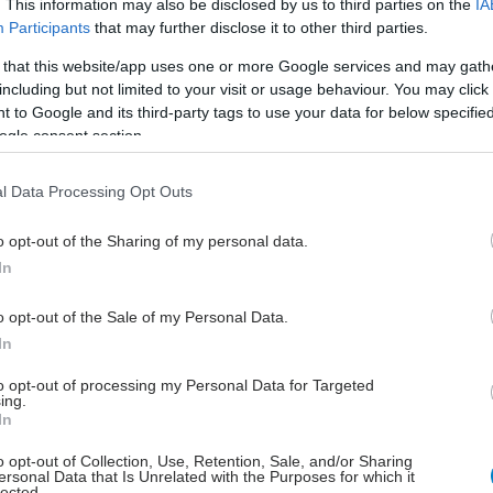
. This information may also be disclosed by us to third parties on the
IA
κατάλληλου εξοπλισμού ατομικής προστασίας.
Participants
that may further disclose it to other third parties.
 that this website/app uses one or more Google services and may gath
ενται σε άρρωστες ή νεκρές γάτες με επιβεβαιωμένη
including but not limited to your visit or usage behaviour. You may click 
 (H5N1), συνιστάται να παρακολουθούν εάν
 to Google and its third-party tags to use your data for below specifi
 συμπτώματα για 10 - 14 μέρες μετά την τελευταία
ogle consent section.
α απομονωθούν εάν αυτό συμβεί και να το δηλώσουν
.
l Data Processing Opt Outs
o opt-out of the Sharing of my personal data.
In
o opt-out of the Sale of my Personal Data.
In
έστε το iatronet.gr στο Discover
to opt-out of processing my Personal Data for Targeted
ing.
υγείας σήμερα
In
σπίτι και πάρκα στη γειτονιά μειώνουν τον κίνδυνο
o opt-out of Collection, Use, Retention, Sale, and/or Sharing
ersonal Data that Is Unrelated with the Purposes for which it
που 2 [μελέτη]
lected.