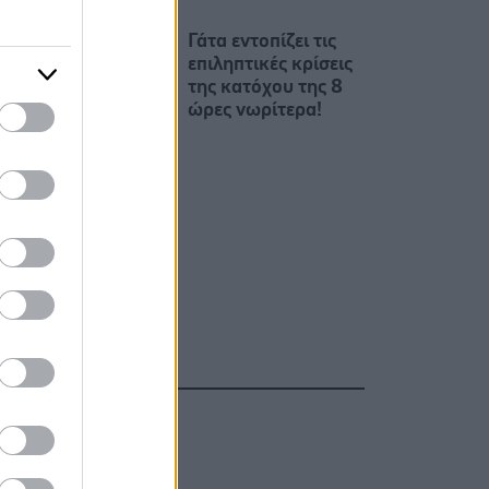
Γάτα εντοπίζει τις
επιληπτικές κρίσεις
της κατόχου της 8
ώρες νωρίτερα!