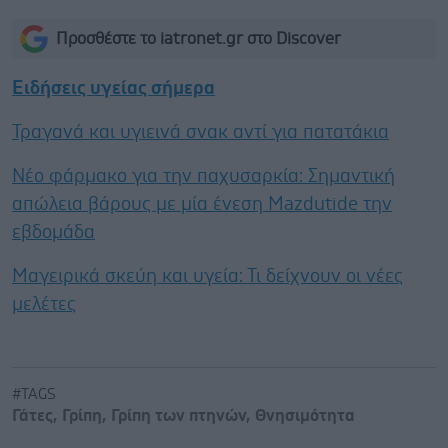
Προσθέστε το iatronet.gr στο Discover
Ειδήσεις υγείας σήμερα
Τραγανά και υγιεινά σνακ αντί για πατατάκια
Νέο φάρμακο για την παχυσαρκία: Σημαντική
απώλεια βάρους με μία ένεση Mazdutide την
εβδομάδα
Μαγειρικά σκεύη και υγεία: Τι δείχνουν οι νέες
μελέτες
#TAGS
Γάτες
,
Γρίπη
,
Γρίπη των πτηνών
,
Θνησιμότητα