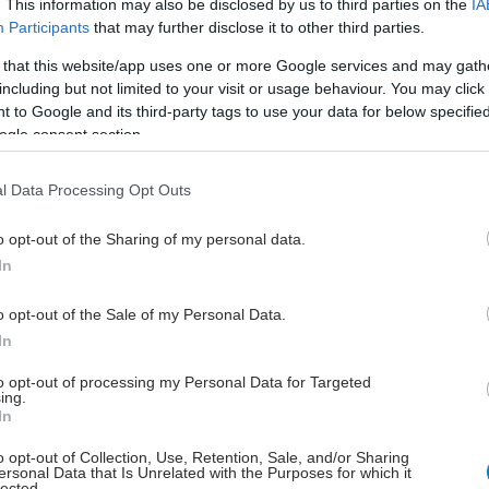
. This information may also be disclosed by us to third parties on the
IA
Participants
that may further disclose it to other third parties.
 that this website/app uses one or more Google services and may gath
 με επικεφαλής τον Laurent Azoulay από το
including but not limited to your visit or usage behaviour. You may click 
μιο McGill του Μόντρεαλ ανέλυσε τώρα τη σύνδεση
 to Google and its third-party tags to use your data for below specifi
ώντας δεδομένα από το "UK Clinical Practice
ogle consent section.
atalink", το οποίο αποθηκεύει τους ηλεκτρονικούς
 φακέλους των βρετανικών ασθενών. Οι συνταγές που
l Data Processing Opt Outs
αι εκεί συγκρίθηκαν με το βρετανικό μητρώο όλων
o opt-out of the Sharing of my personal data.
ομειακών ασθενών (πιθανή ενδονοσοκομειακή
In
λόγω αυτοκτονικής συμπεριφοράς) και με το μητρώο
ς χώρας (πιθανοί θάνατοι από αυτοκτονία).
o opt-out of the Sale of my Personal Data.
In
τη ανάλυση, οι επιδημιολόγοι συνέκριναν 36.082
γωνιστών GLP-1 με 234.028 χρήστες αναστολέων
to opt-out of processing my Personal Data for Targeted
οποίοι αναστέλλουν τη διάσπαση του ίδιου του
ing.
In
ύ GLP-1). Αρχικά διαπίστωσαν αυξημένο ποσοστό
ότητας με επίπτωση 3,9 έναντι 1,8 περιστατικών ανά
o opt-out of Collection, Use, Retention, Sale, and/or Sharing
ersonal Data that Is Unrelated with the Purposes for which it
ωποέτη. Αυτό οδήγησε σε αναλογία κινδύνου 2,08, η
lected.