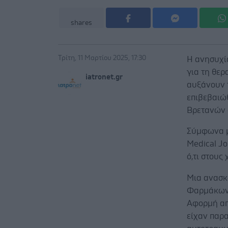
shares
Τρίτη, 11 Μαρτίου 2025, 17:30
Η ανησυχία
για τη θερ
iatronet.gr
αυξάνουν 
επιβεβαιώ
Βρετανών 
Σύμφωνα μ
Medical Jo
ό,τι στου
Μια ανασκ
Φαρμάκων 
Αφορμή απ
είχαν παρα