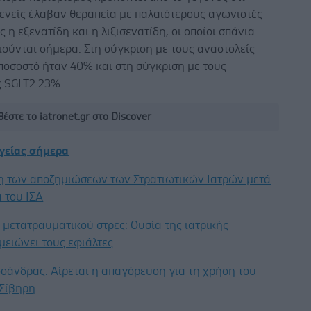
ενείς έλαβαν θεραπεία με παλαιότερους αγωνιστές
ς η εξενατίδη και η λιξισενατίδη, οι οποίοι σπάνια
ούνται σήμερα. Στη σύγκριση με τους αναστολείς
ποσοστό ήταν 40% και στη σύγκριση με τους
ς SGLT2 23%.
έστε το iatronet.gr στο Discover
υγείας σήμερα
η των αποζημιώσεων των Στρατιωτικών Ιατρών μετά
 του ΙΣΑ
μετατραυματικού στρες: Ουσία της ιατρικής
μειώνει τους εφιάλτες
σάνδρας: Αίρεται η απαγόρευση για τη χρήση του
 Σίβηρη