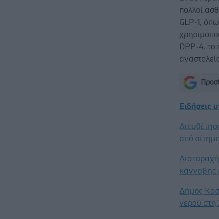
πολλοί ασθ
GLP-1, όπω
χρησιμοποι
DPP-4, το 
αναστολεί
Προσθ
Ειδήσεις 
Διευθέτησ
από αίτημα
Διαταραχή 
κάνναβης 
Δήμος Κασ
νερού στη