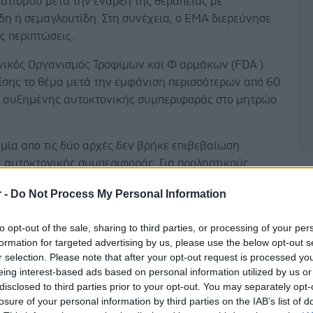
ατισμού μετά την έναρξη της θεραπείας με
δη ή σεμαγλουτίδη. Στη συνέχεια, ο EMA διερεύνησε
ς περιπτώσεις.
νικός Οργανισμός Τροφίμων και Φ αρμάκων (FDA )
ίσης το θέμα μετά την εμφάνιση περισσότερων από 60
αυξημένης αυτοκτονικής συμπεριφοράς στο μητρώο
μία από τις δύο αρχές δεν βρήκε επιβεβαίωση
 αυτοκτονικής συμπεριφοράς. Για προληπτικούς
Δ
FDA συμπεριέλαβε προειδοποίηση στις
r -
Do Not Process My Personal Information
αφικές πληροφορίες: Ζητήθηκε από τους
ύς γιατρούς να προσέχουν για κατάθλιψη ή
to opt-out of the sale, sharing to third parties, or processing of your per
ή πρόθεση στους ασθενείς και να διακόπτουν το
formation for targeted advertising by us, please use the below opt-out s
άν αυτό συνέβαινε. Ο EMA απέφυγε μέχρι στιγμής να
r selection. Please note that after your opt-out request is processed y
ει προειδοποίηση στις πληροφορίες για τους
eing interest-based ads based on personal information utilized by us or
ίες υγείας.
disclosed to third parties prior to your opt-out. You may separately opt-
losure of your personal information by third parties on the IAB’s list of