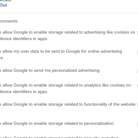
ν σημαντική με διάστημα εμπιστοσύνης 95% από 1,83
Out
consents
οι αγωνιστές GLP-1 θα συσχετίζονταν δύο φορές
o allow Google to enable storage related to advertising like cookies on
 με αυτοκτονικές σκέψεις ή ολοκληρωμένες
evice identifiers in apps.
ς. Ωστόσο, ο κίνδυνος εξαφανίστηκε σε μια
μένη ανάλυση που έλαβε υπόψη άλλα
o allow my user data to be sent to Google for online advertising
στικά των ασθενών και διαγνώσεις που σημειώθηκαν
s.
ά αρχεία. Ο λόγος κινδύνου ήταν μόνο ένας μη
to allow Google to send me personalized advertising.
1,02 (0,85-1,23).
τερη ανάλυση, οι ερευνητές συνέκριναν 32.336
o allow Google to enable storage related to analytics like cookies on
evice identifiers in apps.
γωνιστών GLP-1 με 96.212 χρήστες αναστολέων SGLT-
οι προάγουν την απέκκριση γλυκόζης μέσω των
o allow Google to enable storage related to functionality of the website
 δεν σχετίζονται άμεσα με το GLP-1). Και εδώ, το
τοκτονικότητας ήταν αρχικά υψηλότερο σε 4,3 έναντι
ντων ανά 1.000 ανθρωποέτη (λόγος κινδύνου 1,60-
o allow Google to enable storage related to personalization.
o allow Google to enable storage related to security, including