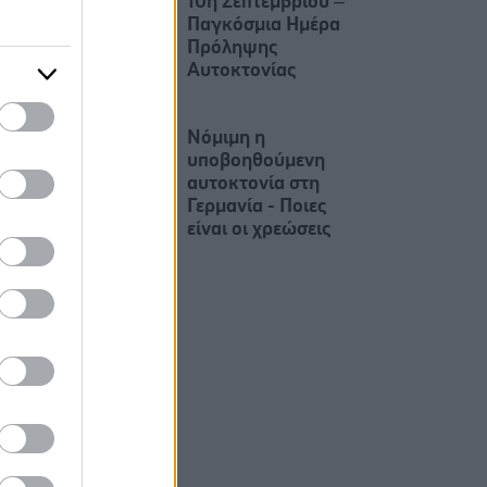
10η Σεπτεμβρίου –
Παγκόσμια Ημέρα
Πρόληψης
Αυτοκτονίας
Νόμιμη η
υποβοηθούμενη
αυτοκτονία στη
Γερμανία - Ποιες
είναι οι χρεώσεις