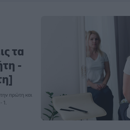
ς
ις τα
τη -
τη]
 την πρώτη και
 1.