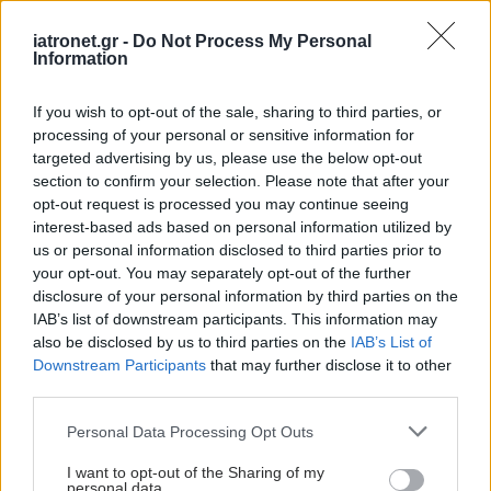
περιστατικά επιθετικού
καρκίνου στον προστάτη
iatronet.gr -
Do Not Process My Personal
[μελέτη]
Information
If you wish to opt-out of the sale, sharing to third parties, or
Σημαντική μελέτη για
processing of your personal or sensitive information for
τον μεταστατικό καρκίνο
targeted advertising by us, please use the below opt-out
του προστάτη -
section to confirm your selection. Please note that after your
Ανακοινώθηκε στο
opt-out request is processed you may continue seeing
ASCO 2026
interest-based ads based on personal information utilized by
us or personal information disclosed to third parties prior to
Ν. Δημάσης: Γιατί πρέπει
your opt-out. You may separately opt-out of the further
να μπει στο
disclosure of your personal information by third parties on the
''Προλαμβάνω'' ο
IAB’s list of downstream participants. This information may
καρκίνος του προστάτη
also be disclosed by us to third parties on the
IAB’s List of
Downstream Participants
that may further disclose it to other
third parties.
Please note that this website/app uses one or more Google
Αυστρία: Το εθνικό
Personal Data Processing Opt Outs
services and may gather and store information including but
πρόγραμμα
not limited to your visit or usage behaviour. You may click to
I want to opt-out of the Sharing of my
προσυμπτωματικού
personal data.