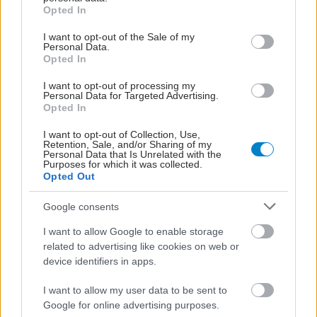
grant or deny consent to Google and its third-party tags to
ελέγχου για τον
Opted In
use your data for below specified purposes in below Google
προστάτη μειώνει στο
consent section.
μισό την θνησιμότητα
I want to opt-out of the Sale of my
Personal Data.
Opted In
Καρκίνος του προστάτη:
Αντιμετώπιση με
I want to opt-out of processing my
σύγχρονη ρομποτική
Personal Data for Targeted Advertising.
Opted In
τεχνική
I want to opt-out of Collection, Use,
Retention, Sale, and/or Sharing of my
Personal Data that Is Unrelated with the
Purposes for which it was collected.
Opted Out
ΔΕΙΤΕ ΕΠΙΣΗΣ
Google consents
I want to allow Google to enable storage
related to advertising like cookies on web or
device identifiers in apps.
I want to allow my user data to be sent to
Google for online advertising purposes.