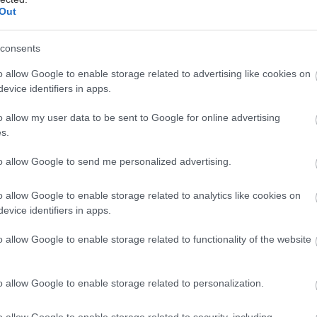
ng Manager στην Google Ελλάδας, Θεόδωρος
Out
, σε δήλωσή του τόνισε: «Μέσα από τη συνεργασία
Εθνικό και Καποδιστριακό Πανεπιστήμιο Αθηνών,
consents
αθερά θεμέλια για την εξοικείωση της Ακαδημαϊκής
o allow Google to enable storage related to advertising like cookies on
 με τις εξελίξεις στον τομέα της Τεχνητής
evice identifiers in apps.
ς, προσφέροντας πρακτικά εργαλεία και πρόσβαση
δίκτυα και πόρους. Το AI δεν είναι απλώς μια
o allow my user data to be sent to Google for online advertising
s.
ή καινοτομία. Είναι μια δύναμη που μπορεί να
την έρευνα, να απελευθερώσει χρόνο, να αναδείξει
to allow Google to send me personalized advertising.
ς και –το σημαντικότερο – να δώσει φωνή και δύναμη
ώπους που χτίζουν τη γνώση. Αυτή είναι και η
o allow Google to enable storage related to analytics like cookies on
μας: να δημιουργούμε ευκαιρίες που συμβάλλουν
evice identifiers in apps.
σχηματισμό της εκπαίδευσης και ανοίγουν νέους
o allow Google to enable storage related to functionality of the website
α την επιστήμη και την κοινωνία».
υλία αυτή αποτελεί συνέχεια της υφιστάμενης
o allow Google to enable storage related to personalization.
ς του ΕΚΠΑ με τη Google, η οποία ξεκίνησε με την
Μνημονίου Συνεργασίας τον Οκτώβριο του 2024, με
o allow Google to enable storage related to security, including