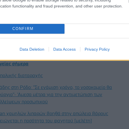
διαμόρφωση ενός κοινού πλαισίου εκπαιδευτικών και
cation functionality and fraud prevention, and other user protection.
ών δράσεων στον ταχέως αναπτυσσόμενο τομέα της
Νοημοσύνης.
CONFIRM
Data Deletion
Data Access
Privacy Policy
έστε το iatronet.gr στο Discover
υγείας σήμερα
ιπολικής διαταραχής
άδης στη Ρόδο: ''Σε ενάμιση χρόνο, το νοσοκομείο θα
ούργιο''- 'Αμεσα μέτρα για την αντιμετώπιση των
λλείψεων προσωπικού
gan χαμηλών λιπαρών βοηθά στην απώλεια βάρους
ειώνεται η ποσότητα του φαγητού [μελέτη]