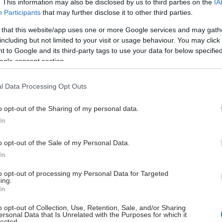
. This information may also be disclosed by us to third parties on the
IA
αθηγητής Γεράσιμος Σιάσος, ο Marketing Manager
Participants
that may further disclose it to other third parties.
e Ελλάδας, Θεόδωρος Δαμιανίδης, και ο
 that this website/app uses one or more Google services and may gath
νης του Πανεπιστημίου Αθηνών, Καθηγητής
including but not limited to your visit or usage behaviour. You may click 
 Ευσταθόπουλος.
 to Google and its third-party tags to use your data for below specifi
ogle consent section.
l Data Processing Opt Outs
ς του Πανεπιστημίου Αθηνών, Καθηγητής Γεράσιμος
o opt-out of the Sharing of my personal data.
λωσε: «Η συνεργασία του Πανεπιστημίου μας με τη
In
άσσεται στο στρατηγικό μας σχέδιο για την ενίσχυση
ομίας, της εξωστρέφειας και του ψηφιακού
o opt-out of the Sale of my Personal Data.
τισμού του ΕΚΠΑ. Η Τεχνητή Νοημοσύνη αποτελεί
In
όσπαστο εργαλείο για την έρευνα και την
, και μέσα από αυτή τη συνεργασία δίνουμε στα μέλη
to opt-out of processing my Personal Data for Targeted
ing.
μαϊκής μας Κοινότητας τη δυνατότητα να
In
υν τις πιο σύγχρονες τεχνολογίες, με τρόπο
o opt-out of Collection, Use, Retention, Sale, and/or Sharing
 και υπεύθυνο».
ersonal Data that Is Unrelated with the Purposes for which it
lected.