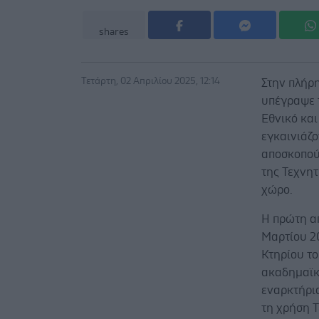
shares
Τετάρτη, 02 Απριλίου 2025, 12:14
Στην πλήρ
υπέγραψε 
Εθνικό κα
εγκαινιάζ
αποσκοπού
της Τεχνη
χώρο.
Η πρώτη απ
Μαρτίου 2
Κτηρίου τ
ακαδημαϊκ
εναρκτήρια
τη χρήση 