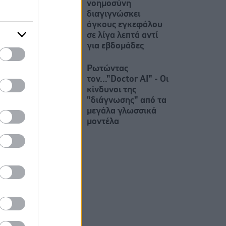
νοημοσύνη
διαγιγνώσκει
όγκους εγκεφάλου
σε λίγα λεπτά αντί
για εβδομάδες
Ρωτώντας
τον..."Doctor AI" - Οι
κίνδυνοι της
"διάγνωσης" από τα
μεγάλα γλωσσικά
μοντέλα