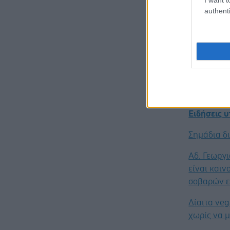
στόχο τη 
authenti
ερευνητικ
Τεχνητής 
Πηγές:
ΕΚΠΑ
Προσθ
Ειδήσεις 
Σημάδια δ
Αδ. Γεωργι
είναι καιν
σοβαρών ε
Δίαιτα ve
χωρίς να μ