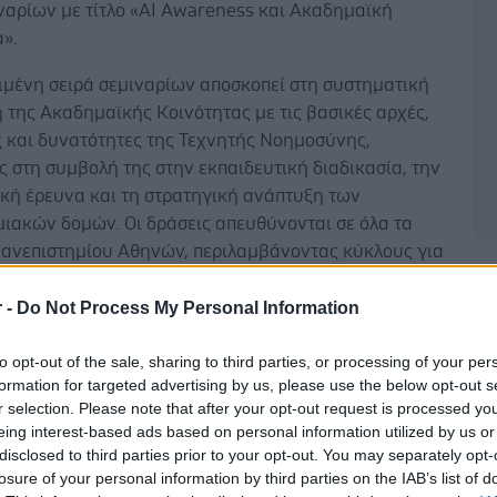
ναρίων με τίτλο «AI Awareness και Ακαδημαϊκή
α».
ιμένη σειρά σεμιναρίων αποσκοπεί στη συστηματική
 της Ακαδημαϊκής Κοινότητας με τις βασικές αρχές,
 και δυνατότητες της Τεχνητής Νοημοσύνης,
ς στη συμβολή της στην εκπαιδευτική διαδικασία, την
ική έρευνα και τη στρατηγική ανάπτυξη των
μιακών δομών. Οι δράσεις απευθύνονται σε όλα τα
Πανεπιστημίου Αθηνών, περιλαμβάνοντας κύκλους για
ες, Ερευνητές, Διδακτορικούς και Μεταπτυχιακούς
Δ
Προπτυχιακούς Φοιτητές καθώς και το Διοικητικό
r -
Do Not Process My Personal Information
.
to opt-out of the sale, sharing to third parties, or processing of your per
τονισθεί ότι το 11% των κορυφαίων παγκοσμίως
formation for targeted advertising by us, please use the below opt-out s
σε θέματα ΑΙ είναι Έλληνες και οι περισσότεροι εξ
r selection. Please note that after your opt-out request is processed y
eing interest-based ads based on personal information utilized by us or
αι απόφοιτοι του Πανεπιστημίου Αθηνών.
disclosed to third parties prior to your opt-out. You may separately opt-
losure of your personal information by third parties on the IAB’s list of
ωση χαιρέτισαν ο Πρύτανης του Πανεπιστημίου