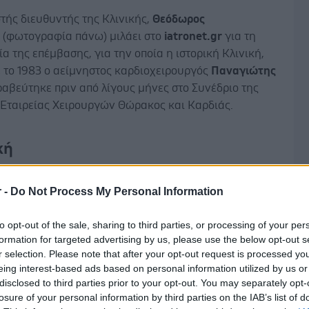
τής διευθυντής της Κλινικής,
Θεόδωρος
ς
(φωτογραφία πάνω) μιλάει στο
iatronet.
gr
για τη
α της επέμβασης, για την οποία η ιστορική Κλινική,
 το 1983 ο αείμνηστος καρδιοχειρουργός
Παναγιώτης
ραβεύτηκε πριν από λίγους μήνες στο Συνέδριο της
 Εταιρείας Χειρουργών Θώρακος και Καρδιάς.
κή
μασχαλιαία προσπέλαση για την χειρουργική
ταση της αορτικής βαλβίδας αποτελεί την σύγχρονη
r -
Do Not Process My Personal Information
της καρδιοχειρουργικής στην απαίτηση των ασθενών
Δ
το τραύμα και ταχεία ανάρρωση.
to opt-out of the sale, sharing to third parties, or processing of your per
formation for targeted advertising by us, please use the below opt-out s
έμπνευση του Γερμανού καθηγητή
Utz
Kappert
, από το
r selection. Please note that after your opt-out request is processed y
eing interest-based ads based on personal information utilized by us or
μιακό Καρδιοχειρουργικό Κέντρο της Δρέσδης. Ο κ.
disclosed to third parties prior to your opt-out. You may separately opt-
Καραϊσκος έμαθε για αυτή πριν από σχεδόν 2,5
losure of your personal information by third parties on the IAB’s list of
 μια περίοδο που αναζητούσε τρόπους να φέρει άλλες