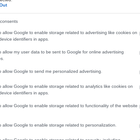
ης. Πριν από δύο χρόνια μετέβησαν στη Δρέσδη, όπου
Out
κοντά την χειρουργική κλινική, αλλά και στην Ανκόνα,
αν για αυτήν από τον Ιταλό χειρουργό
Marco
Di
consents
ο οποίος επίσης την είχε εισαγάγει από τη Γερμανία. Οι
o allow Google to enable storage related to advertising like cookies on
εμβάσεις στο «Γ.Παπανικολάου» έγιναν παρουσία
evice identifiers in apps.
ρδιοχειρουργού από την ομάδα του καθηγητή
 οποίος βρέθηκε στη Θεσσαλονίκη για αυτό τον σκοπό.
o allow my user data to be sent to Google for online advertising
s.
to allow Google to send me personalized advertising.
ερα, δύο χρόνια μετά, έχουμε κάνει περίπου 100
o allow Google to enable storage related to analytics like cookies on
evice identifiers in apps.
, κυρίως στην αορτική βαλβίδα, και ορισμένες στην
και στην τριγλώχινα, με εξαιρετικά αποτελέσματα,
o allow Google to enable storage related to functionality of the website
α αποτυχία, χωρίς να απειληθεί η ζωή κάποιου
ρίς να αιμορραγήσουν, χωρίς να χρειαστεί να
ργηθούν για κάποιο λόγο", επισημαίνει ο κ.
o allow Google to enable storage related to personalization.
, προσθέτοντας πως η τεχνική έγινε ευρέως αποδεκτή
o allow Google to enable storage related to security, including