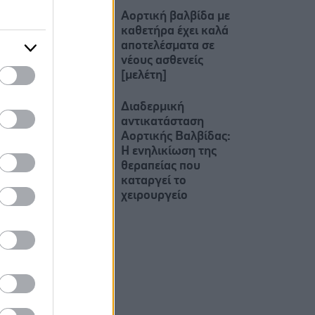
Aορτική βαλβίδα με
καθετήρα έχει καλά
αποτελέσματα σε
νέους ασθενείς
[μελέτη]
Διαδερμική
αντικατάσταση
Αορτικής Βαλβίδας:
H ενηλικίωση της
θεραπείας που
καταργεί το
χειρουργείο