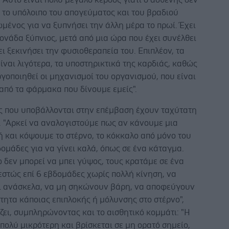
 το υπόλοιπο του απογεύματος και του βραδιού
ένος για να ξυπνήσει την άλλη μέρα το πρωί. Έχει
ονάδα ξύπνιος, μετά από μια ώρα που έχει συνέλθει
ι ξεκινήσει την φυσιοθεραπεία του. Επιπλέον, τα
ναι λιγότερα, τα υποστηρικτικά της καρδιάς, καθώς
γοποιηθεί οι μηχανισμοί του οργανισμού, που είναι
από τα φάρμακα που δίνουμε εμείς".
ίς που υποβάλλονται στην επέμβαση έχουν ταχύτατη
 "Αρκεί να αναλογιστούμε πως αν κάνουμε μια
 και κόψουμε το στέρνο, το κόκκαλο από μόνο του
δομάδες για να γίνει καλά, όπως σε ένα κάταγμα.
 δεν μπορεί να μπει γύψος, τους κρατάμε σε ένα
εστώς επί 6 εβδομάδες χωρίς πολλή κίνηση, να
ι ανάσκελα, να μη σηκώνουν βάρη, να αποφεύγουν
τητα κάποιας επιπλοκής ή μόλυνσης στο στέρνο",
ει, συμπληρώνοντας και το αισθητικό κομμάτι: "Η
 πολύ μικρότερη και βρίσκεται σε μη ορατό σημείο,