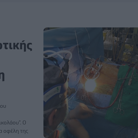
ρτικής
η
που
ικολάου". Ο
τα οφέλη της