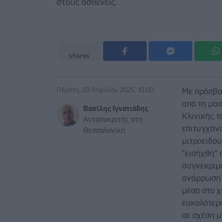
στους ασθενείς.
shares
Πέμπτη, 03 Απριλίου 2025, 10:00
Με πρόσβα
από τη μα
Βασίλης Ιγνατιάδης
Κλινικής τ
Ανταποκριτής στη
επιτυγχάν
Θεσσαλονίκη
μιτροειδού
"εισήχθη" 
συγκεκριμέ
ανάρρωση σ
μέσα στο χ
ευκολότερ
σε σχέση μ