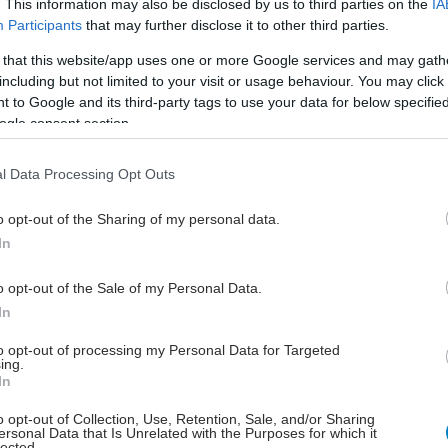
. This information may also be disclosed by us to third parties on the
IA
 μεθόδους στην Κλινική του "Γ. Παπανικολάου". "Επί
Participants
that may further disclose it to other third parties.
α επισκεφθεί αρκετά νοσοκομεία, έχοντας το μυαλό
 that this website/app uses one or more Google services and may gath
νδοσκοπική μέθοδο. Όμως, μόλις παρακολούθησα τη
including but not limited to your visit or usage behaviour. You may click 
υ Kappert ενθουσιάστηκα", θυμάται και εξηγεί: "Είναι
 to Google and its third-party tags to use your data for below specifi
ς που επιτυγχάνεται με άμεση όραση, δηλαδή βλέπεις
ogle consent section.
γικό πεδίο που χειρουργείς, και όχι μέσω κάμερας
νδοσκοπικό που το έχεις από την οθόνη και
l Data Processing Opt Outs
ς την εικόνα που βλέπεις τρισδιάστατη στο μυαλό σου
ρουργήσεις".
o opt-out of the Sharing of my personal data.
In
 του Γερμανού καθηγητή είναι απλούστερη, δεν
ιαίτερες δεξιότητες και μεγάλη καμπύλη εκπαίδευσης
o opt-out of the Sale of my Personal Data.
δοσκοπικό χειρουργείο, ενώ γίνεται σε μικρότερο
In
λλάσσοντας τον ασθενή από το στρες της μακράς
to opt-out of processing my Personal Data for Targeted
ης καρδιακής λειτουργίας κατά τη διάρκεια της
ing.
In
ς αλλαγής της βαλβίδας. Για όλους αυτούς τους
ιευθυντής της Κλινικής και οι συνεργάτες τους
o opt-out of Collection, Use, Retention, Sale, and/or Sharing
ersonal Data that Is Unrelated with the Purposes for which it
ν να υιοθετήσουν τη μέθοδο της διαμασχαλιαίας
lected.