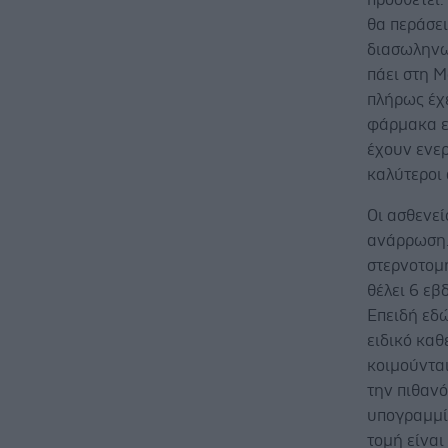
θα περάσει
διασωληνωμ
πάει στη Μ
πλήρως έχε
φάρμακα εί
έχουν ενερ
καλύτεροι 
Οι ασθενε
ανάρρωση.
στερνοτομή
θέλει 6 εβ
Επειδή εδώ
ειδικό καθ
κοιμούντα
την πιθανό
υπογραμμίζ
τομή είναι