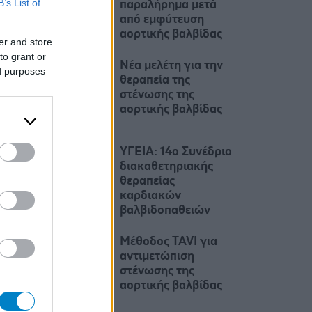
B’s List of
παραλήρημα μετά
από εμφύτευση
αορτικής βαλβίδας
er and store
to grant or
Νέα μελέτη για την
ed purposes
θεραπεία της
στένωσης της
αορτικής βαλβίδας
ΥΓΕΙΑ: 14ο Συνέδριο
διακαθετηριακής
θεραπείας
καρδιακών
βαλβιδοπαθειών
Μέθοδος TAVI για
αντιμετώπιση
στένωσης της
αορτικής βαλβίδας