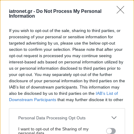
Ήλιος και προστασία: H
iatronet.gr -
Do Not Process My Personal
Information
καθημερινή συνήθεια
για υγιή επιδερμίδα
If you wish to opt-out of the sale, sharing to third parties, or
processing of your personal or sensitive information for
targeted advertising by us, please use the below opt-out
section to confirm your selection. Please note that after your
Η πρώτη μεγάλη
opt-out request is processed you may continue seeing
καλοκαιρινή ζέστη
interest-based ads based on personal information utilized by
''χτυπά'' την Ευρώπη
us or personal information disclosed to third parties prior to
your opt-out. You may separately opt-out of the further
disclosure of your personal information by third parties on the
IAB’s list of downstream participants. This information may
also be disclosed by us to third parties on the
IAB’s List of
Downstream Participants
that may further disclose it to other
third parties.
ΔΕΙΤΕ ΕΠΙΣΗΣ
Please note that this website/app uses one or more Google
Personal Data Processing Opt Outs
services and may gather and store information including but
not limited to your visit or usage behaviour. You may click to
I want to opt-out of the Sharing of my
personal data.