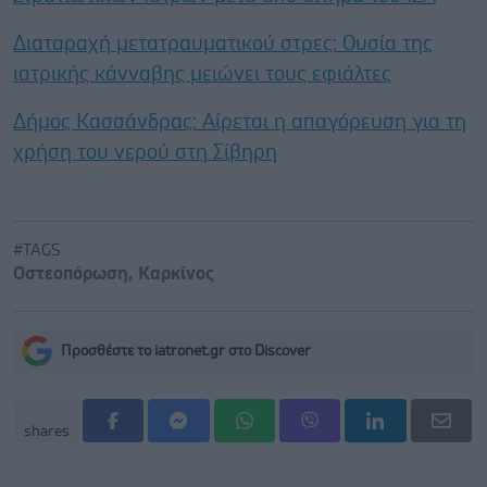
Διαταραχή μετατραυματικού στρες: Ουσία της
ιατρικής κάνναβης μειώνει τους εφιάλτες
Δήμος Κασσάνδρας: Αίρεται η απαγόρευση για τη
χρήση του νερού στη Σίβηρη
#TAGS
Οστεοπόρωση
,
Καρκίνος
Προσθέστε το iatronet.gr στο Discover
shares