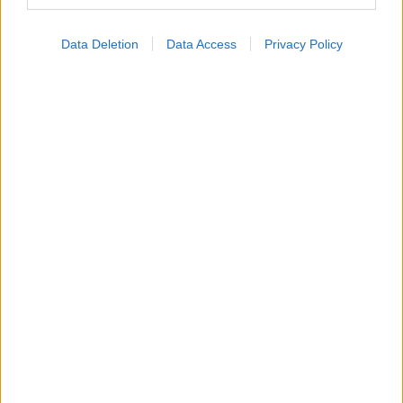
Η αποφυγή 3 παραγόντων κινδύνου στη μέση ηλικία
Data Deletion
Data Access
Privacy Policy
προσθέτει 13 χρόνια χωρίς άνοια [μελέτη]
Για υγιή οστά προτιμότερο είναι το ποδόσφαιρο
έναντι του περπατήματος [μελέτη]