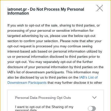
iatronet.gr -
Do Not Process My Personal
Information
If you wish to opt-out of the sale, sharing to third parties, or
processing of your personal or sensitive information for
targeted advertising by us, please use the below opt-out
section to confirm your selection. Please note that after your
opt-out request is processed you may continue seeing
interest-based ads based on personal information utilized by
us or personal information disclosed to third parties prior to
«Στα δημόσια νοσοκομεία η μεταμόσχευση γίνεται
your opt-out. You may separately opt-out of the further
disclosure of your personal information by third parties on the
χωρίς οικονομική επιβάρυνση για τον ασθενή και
IAB’s list of downstream participants. This information may
μακάρι να έχουμε στο μέλλον πιο πολλά
also be disclosed by us to third parties on the
IAB’s List of
μοσχεύματα ώστε να μπορέσουμε να
Downstream Participants
that may further disclose it to other
third parties.
προσφέρουμε καλύτερη ποιότητα ζωής σε ακόμη
περισσότερους συνανθρώπους μας» προσθέτει ο
Please note that this website/app uses one or more Google
Personal Data Processing Opt Outs
services and may gather and store information including but
κ. Μικρόπουλος.
not limited to your visit or usage behaviour. You may click to
I want to opt-out of the Sharing of my
personal data.