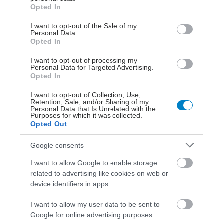
grant or deny consent to Google and its third-party tags to
Opted In
use your data for below specified purposes in below Google
consent section.
Πηγές:
I want to opt-out of the Sale of my
Personal Data.
ΑΠΕ/ΜΠΕ
Opted In
I want to opt-out of processing my
Προσθέστε το iatronet.gr στο Discover
Personal Data for Targeted Advertising.
Opted In
Ειδήσεις υγείας σήμερα
I want to opt-out of Collection, Use,
Retention, Sale, and/or Sharing of my
Personal Data that Is Unrelated with the
Διευθέτηση των αποζημιώσεων των
Purposes for which it was collected.
Opted Out
Στρατιωτικών Ιατρών μετά από αίτημα του ΙΣΑ
Google consents
Διαταραχή μετατραυματικού στρες: Ουσία της
ιατρικής κάνναβης μειώνει τους εφιάλτες
I want to allow Google to enable storage
related to advertising like cookies on web or
Δήμος Κασσάνδρας: Αίρεται η απαγόρευση για τη
device identifiers in apps.
χρήση του νερού στη Σίβηρη
I want to allow my user data to be sent to
Google for online advertising purposes.