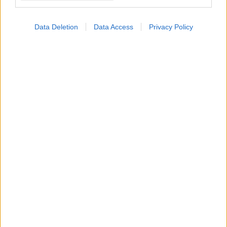
Γ. Σωτηρόπουλος:
Eξατομικευμένη
Data Deletion
Data Access
Privacy Policy
αντιμετώπιση στη
Χειρουργική Κλινική
Μεταμόσχευσης Ήπατος
και Χειρουργικής
Ηπατοπαθών ΕΚΠΑ –
Γ.Ν.Α. ''Λαϊκό''
ΕΟΜ: Πέμπτη
συνεχόμενη χρονιά με
αύξηση στις
μεταμοσχεύσεις
Πρώτη επιτυχής
παραγωγή
σπερματοζωαρίου μετά
από αυτόλογη
μεταμόσχευση