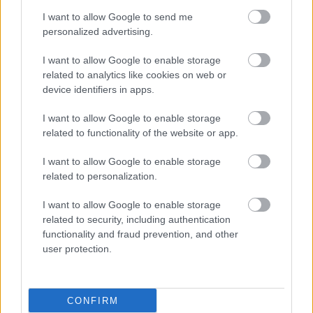
I want to allow Google to send me
#TAGS
personalized advertising.
Μεταμόσχευση
,
Μεταμόσχευση κερατοειδούς
I want to allow Google to enable storage
related to analytics like cookies on web or
device identifiers in apps.
Προσθέστε το iatronet.gr στο Discover
I want to allow Google to enable storage
related to functionality of the website or app.
shares
I want to allow Google to enable storage
related to personalization.
ΔΙΑΒΑΣΤΕ ΑΚΟΜΑ
I want to allow Google to enable storage
related to security, including authentication
Αδιαμφισβήτητος
functionality and fraud prevention, and other
ηγέτης στις
user protection.
μεταμοσχεύσεις στην
Ευρώπη παραμένει η
Ισπανία
CONFIRM