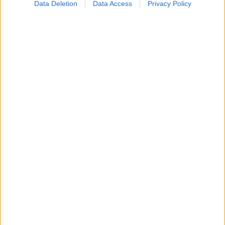
Data Deletion
Data Access
Privacy Policy
Πέμπτη, 01 Μαρτίου 2012, 18:10
Απαραίτητη η δημιουργία τράπεζας
μοσχευμάτων οφθαλμού στη χώρα μας
H μεταμόσχευση του κερατοειδούς, θα μπορεί πλέον να
πραγματοποιείται σε Δημόσια και Ιδιωτικά Νοσοκομεία
εφόσον διαθέτουν κατάλληλα εξοπλισμένο Οφθαλμολογικό
Χειρουργείο.