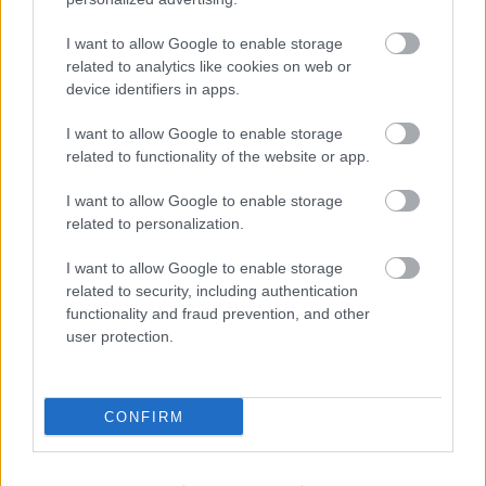
I want to allow Google to enable storage
related to analytics like cookies on web or
device identifiers in apps.
I want to allow Google to enable storage
related to functionality of the website or app.
I want to allow Google to enable storage
related to personalization.
Παρασκευή, 03 Ιουλίου 2015, 16:36
Τραγικές εξελίξεις και στις μεταμοσχεύσεις
I want to allow Google to enable storage
related to security, including authentication
Ασθενείς που χρειάζεται να υποβληθούν σε μεταμόσχευση
functionality and fraud prevention, and other
κερατοειδούς δοκιμάζονται από ένα ακόμη εμπόδιο: Δεν είναι
user protection.
δυνατή η εισαγωγή των μοσχευμάτων στην Ελλάδα, λόγω
του κλεισίματος των τραπεζών!
CONFIRM