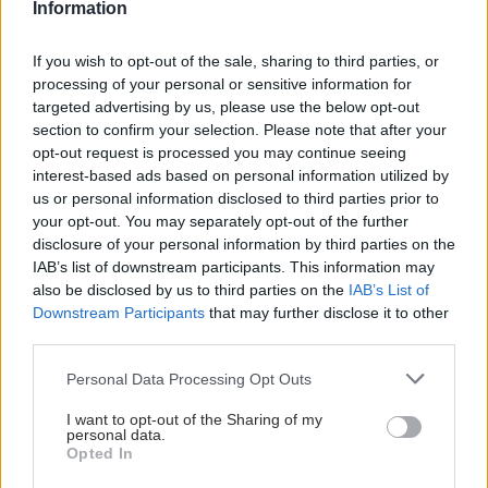
Information
If you wish to opt-out of the sale, sharing to third parties, or
processing of your personal or sensitive information for
targeted advertising by us, please use the below opt-out
section to confirm your selection. Please note that after your
opt-out request is processed you may continue seeing
interest-based ads based on personal information utilized by
us or personal information disclosed to third parties prior to
Πέμπτη, 06 Απριλίου 2017, 12:27
your opt-out. You may separately opt-out of the further
Μεταμόσχευση κερατοειδούς σε ασθενή με
disclosure of your personal information by third parties on the
IAB’s list of downstream participants. This information may
μόσχευμα από δότη ηλικίας 84 ημερών
also be disclosed by us to third parties on the
IAB’s List of
Τη μεταμόσχευση πραγματοποίησε ιατρική ομάδα της
Downstream Participants
that may further disclose it to other
Μονάδας Εφαρμογής Ιστών Κερατοειδούς, υπό τον
third parties.
Διευθυντή της, Νικόλαο Ζιάκα, Καθηγητή Οφθαλμολογίας
Please note that this website/app uses one or more Google
Personal Data Processing Opt Outs
της Ιατρικής Σχολής του ΑΠΘ.
services and may gather and store information including but
not limited to your visit or usage behaviour. You may click to
I want to opt-out of the Sharing of my
personal data.
grant or deny consent to Google and its third-party tags to
Opted In
use your data for below specified purposes in below Google