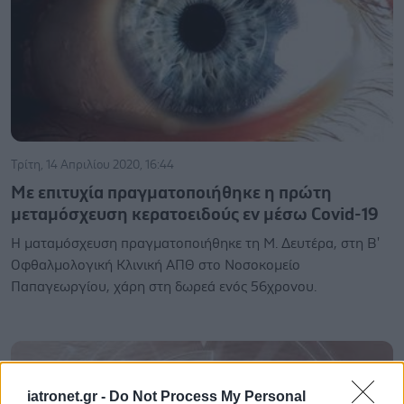
Τρίτη, 14 Απριλίου 2020, 16:44
Με επιτυχία πραγματοποιήθηκε η πρώτη
μεταμόσχευση κερατοειδούς εν μέσω Covid-19
Η ματαμόσχευση πραγματοποιήθηκε τη Μ. Δευτέρα, στη Β'
Οφθαλμολογική Κλινική ΑΠΘ στο Νοσοκομείο
Παπαγεωργίου, χάρη στη δωρεά ενός 56χρονου.
iatronet.gr -
Do Not Process My Personal