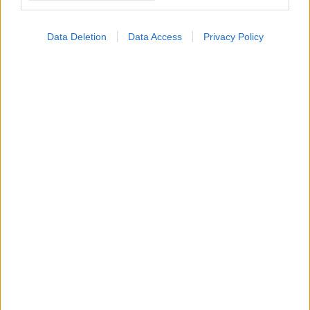
Data Deletion
Data Access
Privacy Policy
ΣΗΜΕΡΑ ΣΤΟ IATRONET.GR
Μαγειρικά σκεύη και υγεία: Τι δείχνουν οι νέες
μελέτες