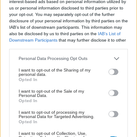
interest-based ads based on personal information utilized by
us or personal information disclosed to third parties prior to
your opt-out. You may separately opt-out of the further
disclosure of your personal information by third parties on the
IAB’s list of downstream participants. This information may
also be disclosed by us to third parties on the
IAB’s List of
Downstream Participants
that may further disclose it to other
third parties.
Please note that this website/app uses one or more Google
Personal Data Processing Opt Outs
services and may gather and store information including but
not limited to your visit or usage behaviour. You may click to
I want to opt-out of the Sharing of my
personal data.
grant or deny consent to Google and its third-party tags to
Opted In
use your data for below specified purposes in below Google
consent section.
I want to opt-out of the Sale of my
Personal Data.
Opted In
I want to opt-out of processing my
Personal Data for Targeted Advertising.
Opted In
I want to opt-out of Collection, Use,