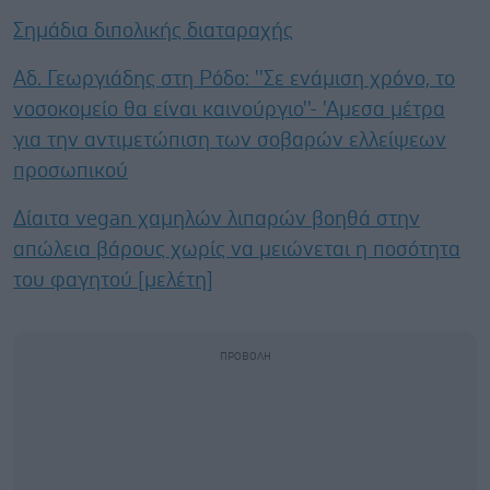
Σημάδια διπολικής διαταραχής
Αδ. Γεωργιάδης στη Ρόδο: ''Σε ενάμιση χρόνο, το
νοσοκομείο θα είναι καινούργιο''- 'Αμεσα μέτρα
για την αντιμετώπιση των σοβαρών ελλείψεων
προσωπικού
Δίαιτα vegan χαμηλών λιπαρών βοηθά στην
απώλεια βάρους χωρίς να μειώνεται η ποσότητα
του φαγητού [μελέτη]