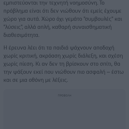
εμπιστεύονται την τεχνητή νοημοσύνη. Το
πρόβλημα είναι ότι δεν νιώθουν ότι εμείς έχουμε
χώρο για αυτά. Χώρο όχι γεμάτο "συμβουλές" και
"λύσεις", αλλά απλή, καθαρή συναισθηματική
διαθεσιμότητα.
Η έρευνα λέει ότι τα παιδιά ψάχνουν αποδοχή
χωρίς κριτική, ακρόαση χωρίς διάλεξη, και σχέση
χωρίς πίεση. Κι αν δεν τη βρίσκουν στο σπίτι, θα
την ψάξουν εκεί που νιώθουν πιο ασφαλή – έστω
και σε μια οθόνη με λέξεις.