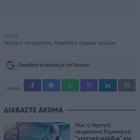
#TAGS
Τεχνητή νοημοσύνη
,
Ασφάλεια μικρών παιδιών
Προσθέστε το iatronet.gr στο Discover
shares
ΔΙΑΒΑΣΤΕ ΑΚΟΜΑ
Πως η τεχνητή
νοημοσύνη δημιουργεί
"γενετικά ψαλίδια" πιο