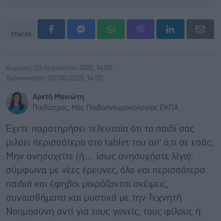
shares
Κυριακή, 03 Αυγούστου 2025, 14:00
Τροποποίηση: 03/08/2025, 14:00
Αρετή Μανιώτη
Παιδίατρος, Msc Παιδοπνευμονολογίας ΕΚΠΑ
Έχετε παρατηρήσει τελευταία ότι το παιδί σας
μιλάει περισσότερο στο tablet του απ’ ό,τι σε εσάς;
Μην ανησυχείτε (ή… ίσως ανησυχήστε λίγο):
σύμφωνα με νέες έρευνες, όλο και περισσότερα
παιδιά και έφηβοι μοιράζονται σκέψεις,
συναισθήματα και μυστικά με την Τεχνητή
Νοημοσύνη αντί για τους γονείς, τους φίλους ή