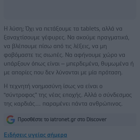
Η λύση; Όχι να πετάξουμε τα tablets, αλλά να
ξαναχτίσουμε γέφυρες. Να ακούμε πραγματικά,
να βλέπουμε πίσω από τις λέξεις, να μη
φοβόμαστε τις σιωπές. Να αφήνουμε χώρο να
υπάρξουν όπως είναι – μπερδεμένα, θυμωμένα ή
με απορίες που δεν λύνονται με μία πρόταση.
Η τεχνητή νοημοσύνη ίσως να είναι ο
“σύντροφος” της νέας εποχής. Αλλά ο σύνδεσμος
της καρδιάς… παραμένει πάντα ανθρώπινος.
Προσθέστε το iatronet.gr στο Discover
Ειδήσεις υγείας σήμερα