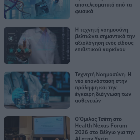
αποτελεσματικά από τα
φυσικά
Η τεχνητή νοημοσύνη
βελτιώνει σημαντικά την
αξιολόγηση ενός είδους
επιθετικού καρκίνου
Τεχνητή Νοημοσύνη: Η
νέα επανάσταση στην
πρόληψη και την
έγκαιρη διάγνωση των
ασθενειών
Ο Όμιλος Τσέτη στο
Health Nexus Forum
2026 στο Βέλγιο για την
ΑΙ στην Υγεία