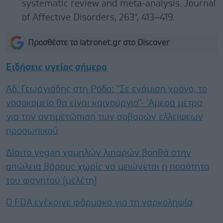
systematic review and meta-analysis. Journal
of Affective Disorders, 263*, 413–419.
Προσθέστε το iatronet.gr στο Discover
Ειδήσεις υγείας σήμερα
Αδ. Γεωργιάδης στη Ρόδο: ''Σε ενάμιση χρόνο, το
νοσοκομείο θα είναι καινούργιο''- 'Αμεσα μέτρα
για την αντιμετώπιση των σοβαρών ελλείψεων
προσωπικού
Δίαιτα vegan χαμηλών λιπαρών βοηθά στην
απώλεια βάρους χωρίς να μειώνεται η ποσότητα
του φαγητού [μελέτη]
Ο FDA ενέκρινε φάρμακο για τη ναρκοληψία