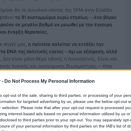
ίμησε ότι το συνολικό κόστος της SMA στην Ελλάδα
 φτάνει
τα 91 εκατομμύρια ευρώ ετησίως —ένα βάρος
ορούσε σε μεγάλο βαθμό να μειωθεί με την έγκαιρη
και έναρξη θεραπείας.
οι πηγές μας,
η πολιτεία καλείται να εντάξει την
ο DNA της πολιτικής υγείας – όχι ως εξαίρεση, αλλά
α.
Δεν είναι μόνο θέμα ηθικής ή δικαιοσύνης. Είναι και
ικής λογικής και οικονομικής βιωσιμότητας, – τόσο
κογένειες, που συχνά σηκώνουν το μεγαλύτερο μέρος
Δ
μικού και ψυχικού βάρους, όσο και για το σύστημα
r -
Do Not Process My Personal Information
 οποίο καλείται να αντιμετωπίσει τις συνέπειες της
to opt-out of the sale, sharing to third parties, or processing of your per
μένης διάγνωσης και των επιπλοκών με πολλαπλάσιο
formation for targeted advertising by us, please use the below opt-out s
r selection. Please note that after your opt-out request is processed y
eing interest-based ads based on personal information utilized by us or
έστε το iatronet.gr στο Discover
disclosed to third parties prior to your opt-out. You may separately opt-
losure of your personal information by third parties on the IAB’s list of