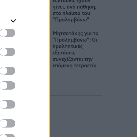
εξετάσεις έχουν
γίνει, ανά πάθηση,
στο πλαίσιο του
"Προλαμβάνω"
Μητσοτάκης για το
"Προλαμβάνω": Οι
προληπτικές
εξετάσεις
συνεχίζονται την
επόμενη τετραετία