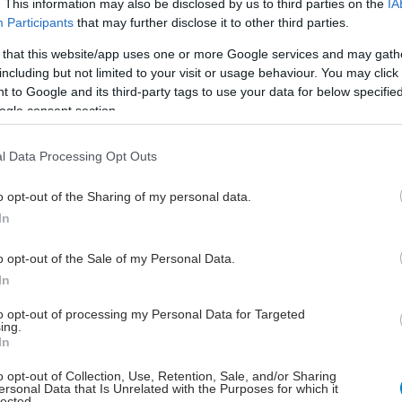
υγείας σήμερα
. This information may also be disclosed by us to third parties on the
IA
Participants
that may further disclose it to other third parties.
άδης στη Ρόδο: ''Σε ενάμιση χρόνο, το νοσοκομείο θα
 that this website/app uses one or more Google services and may gath
ούργιο''- 'Αμεσα μέτρα για την αντιμετώπιση των
including but not limited to your visit or usage behaviour. You may click 
λλείψεων προσωπικού
 to Google and its third-party tags to use your data for below specifi
ogle consent section.
gan χαμηλών λιπαρών βοηθά στην απώλεια βάρους
ειώνεται η ποσότητα του φαγητού [μελέτη]
l Data Processing Opt Outs
κρινε φάρμακο για τη ναρκοληψία
o opt-out of the Sharing of my personal data.
In
o opt-out of the Sale of my Personal Data.
In
to opt-out of processing my Personal Data for Targeted
ing.
In
o opt-out of Collection, Use, Retention, Sale, and/or Sharing
ersonal Data that Is Unrelated with the Purposes for which it
lected.