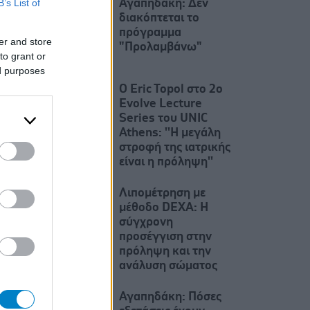
B’s List of
Αγαπηδάκη: Δεν
διακόπτεται το
πρόγραμμα
er and store
"Προλαμβάνω"
to grant or
ed purposes
Ο Eric Topol στο 2ο
Evolve Lecture
Series του UNIC
Athens: ''Η μεγάλη
στροφή της ιατρικής
είναι η πρόληψη''
Λιπομέτρηση με
μέθοδο DEXA: Η
σύγχρονη
προσέγγιση στην
πρόληψη και την
ανάλυση σώματος
Αγαπηδάκη: Πόσες