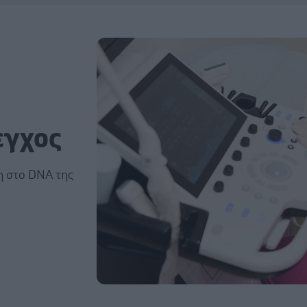
εγχος
ψη στο DNA της