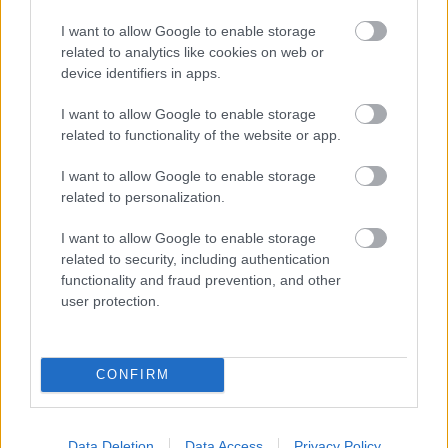
I want to allow Google to enable storage
related to analytics like cookies on web or
device identifiers in apps.
Τραγανά και υγιεινά σνακ αντί για πατατάκια
I want to allow Google to enable storage
related to functionality of the website or app.
I want to allow Google to enable storage
related to personalization.
I want to allow Google to enable storage
related to security, including authentication
functionality and fraud prevention, and other
user protection.
CONFIRM
Νέο φάρμακο για την παχυσαρκία: Σημαντική
Data Deletion
Data Access
Privacy Policy