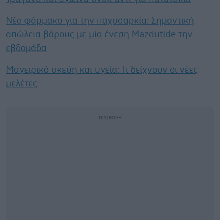
Νέο φάρμακο για την παχυσαρκία: Σημαντική
απώλεια βάρους με μία ένεση Mazdutide την
εβδομάδα
Μαγειρικά σκεύη και υγεία: Τι δείχνουν οι νέες
μελέτες