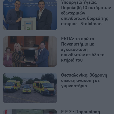
Υπουργείο Υγείας:
Παραλαβή 10 αυτόματων
εξωτερικών
απινιδωτών, δωρεά της
εταιρίας ''Stoiximan''
ΕΚΠΑ: το πρώτο
Πανεπιστήμιο με
εγκατάσταση
απινιδωτών σε όλα τα
κτήριά του
Θεσσαλονίκη: 36χρονη
υπέστη ανακοπή σε
γυμναστήριο
Ε.Ε.Σ.: Παρουσίαση