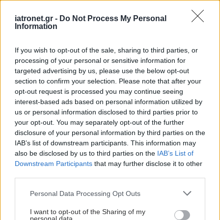
cell carcinoma
. Environ Health Perspect.
2023.
iatronet.gr -
Do Not Process My Personal
Information
GLOBOCAN 2022 – International Agency for
Research on Cancer (IARC).
If you wish to opt-out of the sale, sharing to third parties, or
Ελληνική Ουρολογική Εταιρεία – Δεδομένα
processing of your personal or sensitive information for
επιδημιολογίας 2023.
targeted advertising by us, please use the below opt-out
section to confirm your selection. Please note that after your
ΕΟΔΥ: «Καρκίνος στην Ελλάδα – Ετήσια
opt-out request is processed you may continue seeing
Έκθεση 2023».
interest-based ads based on personal information utilized by
us or personal information disclosed to third parties prior to
your opt-out. You may separately opt-out of the further
Προσθέστε το iatronet.gr στο Discover
disclosure of your personal information by third parties on the
IAB’s list of downstream participants. This information may
Ειδήσεις υγείας σήμερα
also be disclosed by us to third parties on the
IAB’s List of
Downstream Participants
that may further disclose it to other
Φρούτα, σακχαρώδης διαβήτης και καλοκαίρι
third parties.
Σημάδια διπολικής διαταραχής
Please note that this website/app uses one or more Google
Personal Data Processing Opt Outs
services and may gather and store information including but
Αδ. Γεωργιάδης στη Ρόδο: ''Σε ενάμιση χρόνο, το
not limited to your visit or usage behaviour. You may click to
I want to opt-out of the Sharing of my
personal data.