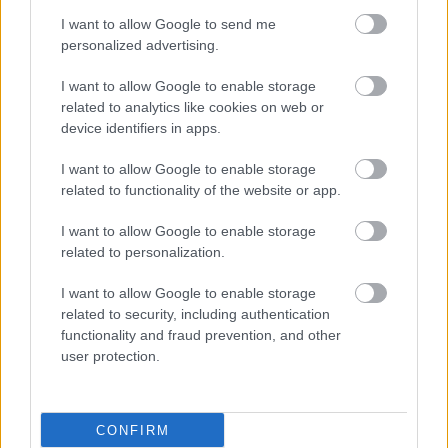
φρουκτόζη συμβάλλει
I want to allow Google to send me
στην εξάπλωση της
personalized advertising.
νόσου [μελέτη]
I want to allow Google to enable storage
related to analytics like cookies on web or
device identifiers in apps.
Ευρωπαϊκό Πρόγραμμα
MELODIC - Σε ποιους
I want to allow Google to enable storage
απευθύνεται
related to functionality of the website or app.
I want to allow Google to enable storage
related to personalization.
Προκλήσεις σε άτομα με
I want to allow Google to enable storage
εμπειρία καρκίνου μετά
related to security, including authentication
την πανδημία [ελληνική
functionality and fraud prevention, and other
μελέτη]
user protection.
Η Χρ. Κράββαρη
CONFIRM
συντονίστρια της