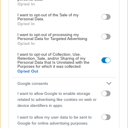
grant or deny consent to Google and its third-party tags to
νοσοκομείο θα είναι καινούργιο''- 'Αμεσα μέτρα
Opted In
use your data for below specified purposes in below Google
για την αντιμετώπιση των σοβαρών ελλείψεων
consent section.
I want to opt-out of the Sale of my
προσωπικού
Personal Data.
Opted In
I want to opt-out of processing my
Personal Data for Targeted Advertising.
Opted In
#TAGS
Καρκίνος
,
Καρκίνος προστάτη
I want to opt-out of Collection, Use,
Retention, Sale, and/or Sharing of my
Personal Data that Is Unrelated with the
Purposes for which it was collected.
Opted Out
Προσθέστε το iatronet.gr στο Discover
Google consents
shares
I want to allow Google to enable storage
related to advertising like cookies on web or
device identifiers in apps.
ΔΙΑΒΑΣΤΕ ΑΚΟΜΑ
I want to allow my user data to be sent to
Google for online advertising purposes.
Καρκίνος ωοθηκών: Η