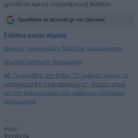
χρειάζεται άμεση επαγγελματική βοήθεια.
Προσθέστε το iatronet.gr στο Discover
Ειδήσεις υγείας σήμερα
Φρούτα, σακχαρώδης διαβήτης και καλοκαίρι
Σημάδια διπολικής διαταραχής
Αδ. Γεωργιάδης στη Ρόδο: ''Σε ενάμιση χρόνο, το
νοσοκομείο θα είναι καινούργιο''- 'Αμεσα μέτρα
για την αντιμετώπιση των σοβαρών ελλείψεων
προσωπικού
#TAGS
Ψυχολογία