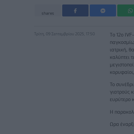
shares
Τρίτη, 09 Σεπτεμβρίου 2025, 17:50
Tο 12ο IVF
παγκοσμίω
ιατρική, θ
καλύπτει τ
μεγιστοπο
κορυφαίοι,
Το συνέδρι
γιατρούς κ
ευρύτερο κ
Η παρακολ
Ωρα έναρξ