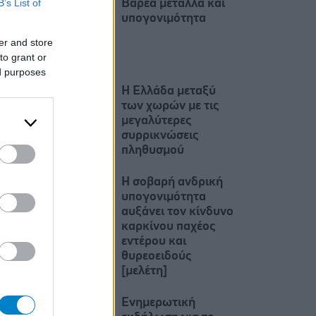
B’s List of
Βαρέα μέταλλα και
υπογονιμότητα
er and store
to grant or
ed purposes
Η Ελλάδα μεταξύ
των χωρών με τις
μεγαλύτερες
συρρικνώσεις
πληθυσμού
Η σοβαρή ανδρική
υπογονιμότητα
αυξάνει τον κίνδυνο
καρκίνου παχέος
εντέρου και
θυρεοειδούς
[μελέτη]
Ενημερωτική