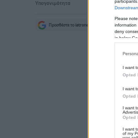
participants
Υπογονιμότητα
Downstream 
Please note
information 
Προσθέστε το iatronet.gr στο Discover
s
deny consent
in below Go
Persona
I want t
Opted 
I want t
Opted 
I want 
Advertis
Opted 
I want t
of my P
was col