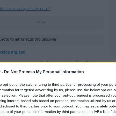
live.cme-
congresses.com/
έστε το iatronet.gr στο Discover
υγείας σήμερα
κο για την παχυσαρκία: Σημαντική απώλεια βάρους
Δ
εση Mazdutide την εβδομάδα
r -
Do Not Process My Personal Information
σκεύη και υγεία: Τι δείχνουν οι νέες μελέτες
to opt-out of the sale, sharing to third parties, or processing of your per
formation for targeted advertising by us, please use the below opt-out s
ακχαρώδης διαβήτης και καλοκαίρι
r selection. Please note that after your opt-out request is processed y
eing interest-based ads based on personal information utilized by us or
disclosed to third parties prior to your opt-out. You may separately opt-
losure of your personal information by third parties on the IAB’s list of