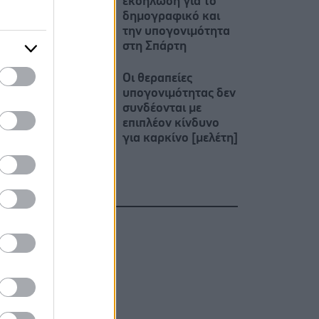
εκδήλωση για το
δημογραφικό και
την υπογονιμότητα
στη Σπάρτη
Οι θεραπείες
υπογονιμότητας δεν
συνδέονται με
επιπλέον κίνδυνο
για καρκίνο [μελέτη]