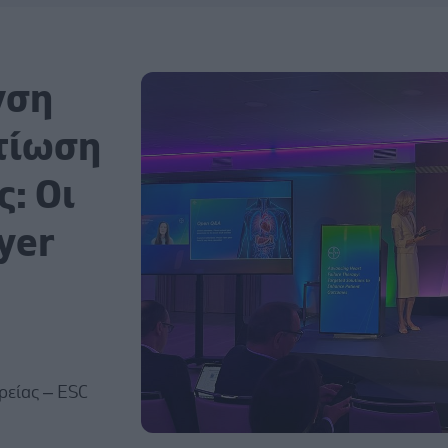
νση
λτίωση
ς: Οι
yer
ρείας – ESC