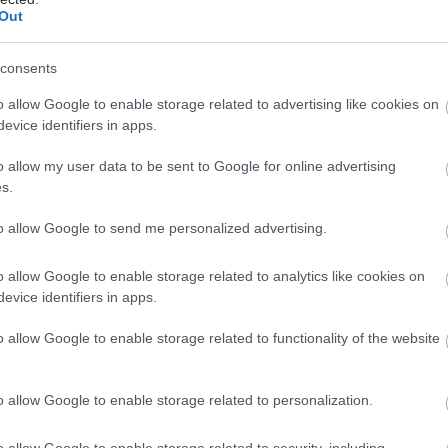
Out
consents
o allow Google to enable storage related to advertising like cookies on
ή ανεπάρκεια συνεχίζει να αποτελεί μια μεγάλη
evice identifiers in apps.
πρόκληση. Στην Bayer, τα εγκεκριμένα και τα υπό
η φάρμακά μας, σε συνδυασμό με την έρευνα στη
o allow my user data to be sent to Google for online advertising
 θεραπεία, αντανακλούν τη δέσμευσή μας να
s.
ε τα κλινικά αποτελέσματα, μειώνοντας νοσηλείες
to allow Google to send me personalized advertising.
ους και ενισχύοντας την ποιότητα ζωής των ασθενών
»,
κ. Θανάσης Κώτσανης, ιατρός καρδιολόγος και
o allow Google to enable storage related to analytics like cookies on
rector
Greece
&
Cyprus
&
Southern
Mediterranean
&
evice identifiers in apps.
(
SMBS
)
Cluster
Medical
Director
.
o allow Google to enable storage related to functionality of the website
ο ολοκληρωμένο χαρτοφυλάκιο, η Bayer επιβεβαιώνει
ης ως πρωτοπόρου στην Καρδιολογία, θέτοντας τις
o allow Google to enable storage related to personalization.
 το μέλλον της φροντίδας ασθενών με καρδιακή
α.
o allow Google to enable storage related to security, including