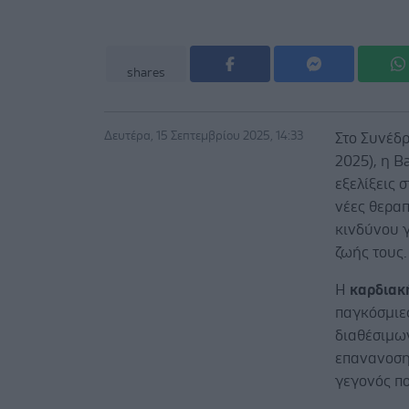
shares
Δευτέρα, 15 Σεπτεμβρίου 2025, 14:33
Στο Συνέδρ
2025), η B
εξελίξεις 
νέες θεραπ
κινδύνου γ
ζωής τους.
Η
καρδιακ
παγκόσμιε
διαθέσιμω
επανανοση
γεγονός πο