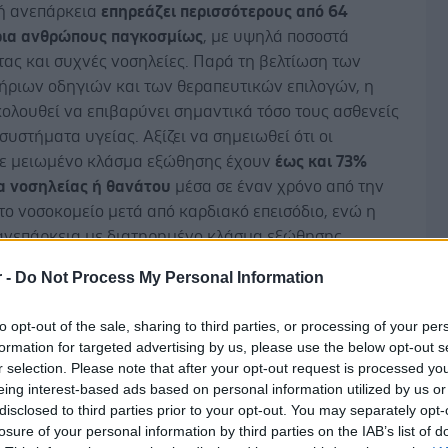
ή ανεπάρκεια
επηρεάζει περισσότερους από 64
ια ανθρώπους παγκοσμίως
, με υψηλά ποσοστά
ας και συχνές νοσηλείες. Παρά τη βελτίωση των
ήριων οδηγιών και των θεραπευτικών επιλογών, η
ολουθεί να επιβαρύνει σημαντικά τόσο τους ασθενείς
 συστήματα υγείας. Αξίζει να σημειωθεί ότι οι
με μειωμένο κλάσμα εξώθησης έχουν
έως και 73%
α νοσηλείας ή θανάτου
μέσα σε έναν χρόνο από την
το νοσοκομείο μετά από καρδιακό επεισόδιο, ενώ η
ανεπάρκεια με διατηρημένο κλάσμα εξώθησης
ζεται από υψηλά ποσοστά συννοσηροτήτων και
r -
Do Not Process My Personal Information
νες θεραπευτικές επιλογές. Επιπλέον, oι πιο σπάνιες
Δ
ρδιακής ανεπάρκειας, όπως η σχετιζόμενη με την
to opt-out of the sale, sharing to third parties, or processing of your per
τίνη αμυλοειδική μυοκαρδιοπάθεια (ATTR-CM)
formation for targeted advertising by us, please use the below opt-out s
ν σε μεγάλο βαθμό υποδιαγνωσμένες, με μέση
r selection. Please note that after your opt-out request is processed y
-5 έτη, εάν δεν χορηγηθεί η κατάλληλη θεραπεία.
eing interest-based ads based on personal information utilized by us or
disclosed to third parties prior to your opt-out. You may separately opt-
ωσε η
Christine
Roth
,
Executive
Vice
President
,
losure of your personal information by third parties on the IAB’s list of