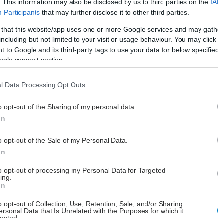
. This information may also be disclosed by us to third parties on the
IA
duct
Strategy
and
Commercialization
και μέλος της
Participants
that may further disclose it to other third parties.
ομάδας του Τομέα
Pharmaceuticals
της
Bayer
, «
Η
νεπάρκεια εξακολουθεί να αποτελεί μία από τις πιο
 that this website/app uses one or more Google services and may gath
 προκλήσεις στη σύγχρονη υγεία. Νόσοι όπως η
including but not limited to your visit or usage behaviour. You may click 
 to Google and its third-party tags to use your data for below specifi
υχνά παραμένουν αδιάγνωστες, στερώντας από τους
ogle consent section.
ολύτιμο χρόνο. Οι νέες μας θεραπείες δίνουν νέα
ειώνοντας τον κίνδυνο σοβαρών καρδιαγγειακών
l Data Processing Opt Outs
 και επιβραδύνοντας την εξέλιξη της νόσου
».
o opt-out of the Sharing of my personal data.
ό τα πιο εκτεταμένα ερευνητικά προγράμματα στον
In
 καρδιακής ανεπάρκειας και
τρεις θεραπείες
νες ή υπό έγκριση για διαφορετικούς τύπους
o opt-out of the Sale of my Personal Data.
 ανεπάρκειας
, η Bayer επενδύει στρατηγικά στην
In
καινοτόμων λύσεων, που καλύπτουν ευρύ φάσμα
Παράλληλα, η εταιρεία
ερευνά μία νέα γονιδιακή
to opt-out of processing my Personal Data for Targeted
ing.
 για την αντιμετώπιση της συμφορητικής καρδιακής
In
ς, με μία μόνο δόση. Η θεραπεία αυτή αναπτύσσεται
o opt-out of Collection, Use, Retention, Sale, and/or Sharing
αιρεία AskBio Inc, μία εταιρεία ανάπτυξης γονιδιακών
ersonal Data that Is Unrelated with the Purposes for which it
 που ανήκει εξ ’ολοκλήρου στον όμιλο της Bayer AG.
lected.