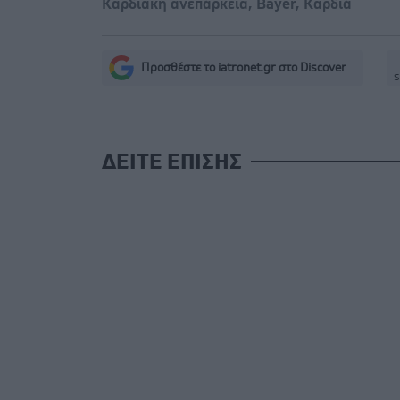
Καρδιακή ανεπάρκεια
,
Bayer
,
Καρδιά
Προσθέστε το iatronet.gr στο Discover
s
ΔΕΙΤΕ ΕΠΙΣΗΣ