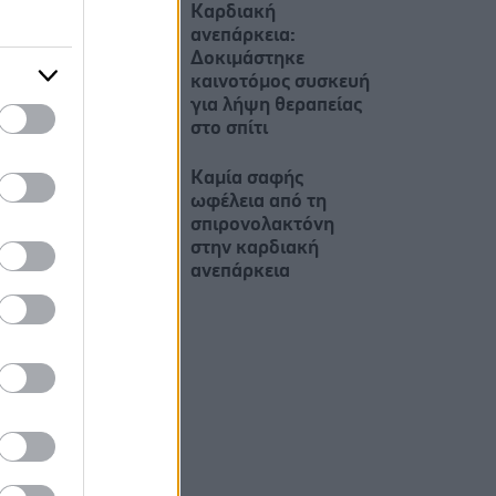
Καρδιακή
ανεπάρκεια:
Δοκιμάστηκε
καινοτόμος συσκευή
για λήψη θεραπείας
στο σπίτι
Καμία σαφής
ωφέλεια από τη
σπιρονολακτόνη
στην καρδιακή
ανεπάρκεια