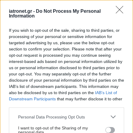
στη μέση ηλικία
προσθέτει 13 χρόνια
iatronet.gr -
Do Not Process My Personal
χωρίς άνοια [μελέτη]
Information
If you wish to opt-out of the sale, sharing to third parties, or
Η ανθρώπινη πλευρά της
processing of your personal or sensitive information for
ρομποτικής
targeted advertising by us, please use the below opt-out
χειρουργικής-
section to confirm your selection. Please note that after your
Παρακολουθώντας το
opt-out request is processed you may continue seeing
στρες των χειρουργών
interest-based ads based on personal information utilized by
στο χειρουργείο
us or personal information disclosed to third parties prior to
your opt-out. You may separately opt-out of the further
disclosure of your personal information by third parties on the
IAB’s list of downstream participants. This information may
ΔΕΙΤΕ ΕΠΙΣΗΣ
also be disclosed by us to third parties on the
IAB’s List of
Downstream Participants
that may further disclose it to other
third parties.
Please note that this website/app uses one or more Google
Personal Data Processing Opt Outs
services and may gather and store information including but
not limited to your visit or usage behaviour. You may click to
I want to opt-out of the Sharing of my
personal data.