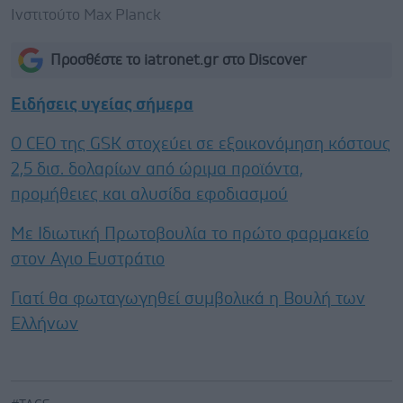
Ινστιτούτο Max Planck
Προσθέστε το iatronet.gr στο Discover
Ειδήσεις υγείας σήμερα
Ο CEO της GSK στοχεύει σε εξοικονόμηση κόστους
2,5 δισ. δολαρίων από ώριμα προϊόντα,
προμήθειες και αλυσίδα εφοδιασμού
Με Ιδιωτική Πρωτοβουλία το πρώτο φαρμακείο
στον Αγιο Ευστράτιο
Γιατί θα φωταγωγηθεί συμβολικά η Βουλή των
Ελλήνων